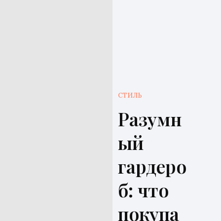
СТИЛЬ
Разумн
ый
гардеро
б: что
покупа