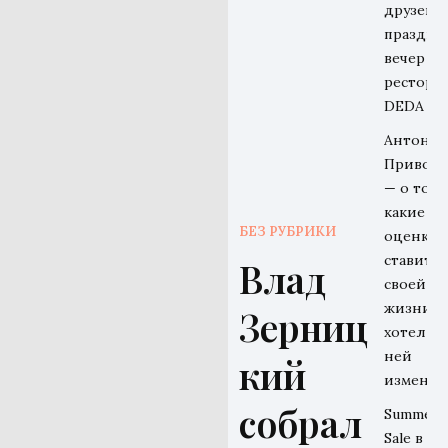
друзей н
праздни
вечер в
рестора
DEDA
Антон
Привол
— о том,
какие
БЕЗ РУБРИКИ
оценки 
ставит
Влад
своей
жизни и
Зерниц
хотел бы
ней
кий
изменит
собрал
Summer
Sale в