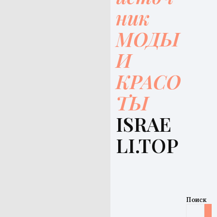
ник
МОДЫ
И
КРАСО
ТЫ
ISRAE
LI.TOP
Поиск