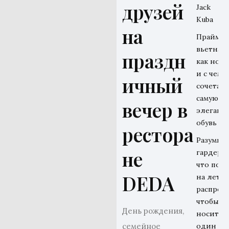
друзей
Jack
Kuba
на
Прайм-э
вьетнамо
праздн
как носи
и с чем
ичный
сочетать
самую
вечер в
элегант
обувь ле
рестора
Разумны
не
гардероб
что поку
DEDA
на летн
распрода
чтобы
День рождения,
носить 
семейное
один се