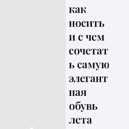
как
носить
и с чем
сочетат
Главная
ь самую
Избранно
элегант
Тренды
ная
Красота
обувь
Образ
лета
жизни