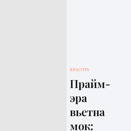
КРАСОТА
Прайм-
эра
вьетна
мок: