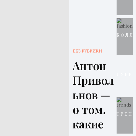
КОЛЛ
БЕЗ РУБРИКИ
Антон
ИЗБР
Привол
ьнов —
о том,
ТРЕН
какие