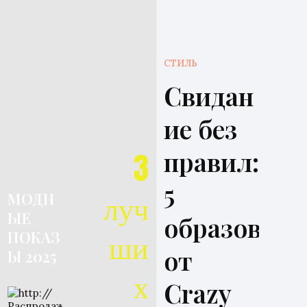
СТИЛЬ
Свидан
ие без
правил:
3
5
луч
МОДН
ЫЕ
образов
ши
ПОКАЗ
от
Ы 2025
х
Crazy