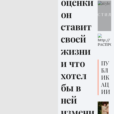
оценки
он
СТИЛ
ставит
своей
жизни
и что
ПУ
БЛ
хотел
ИК
АЦ
бы в
ИИ
ней
измени