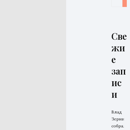
Све
жи
е
зап
ис
и
Влад
Зерниц
собрал