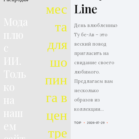
мес
Line
Мода
та
День влюбленных
плю
Ту бе-Ав – это
для
с
веский повод
пригласить на
шо
ИИ.
свидание своего
Толь
пин
любимого.
Предлагаем вам
ко
га в
несколько
на
образов из
цен
наш
коллекции...
ем
2026-07-29
TOP
тре
сайт