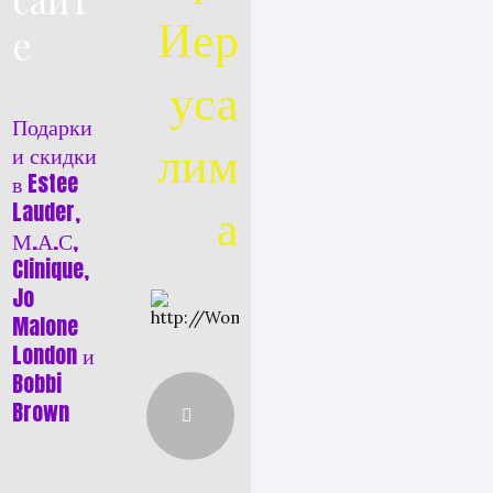
Иер
е
уса
Подарки
лим
и скидки
в Estee
а
Lauder,
М.А.С,
Clinique,
Jo
Malone
London и
Bobbi
Brown