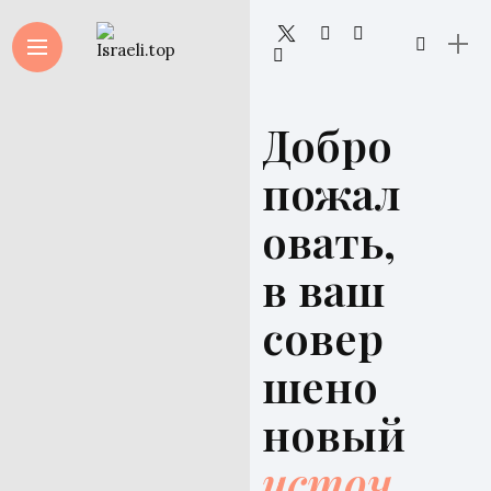
Добро
пожал
овать,
в ваш
совер
шено
новый
источ