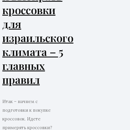
кроссовки
для
израильского
климата – 5
главных
правил
Итак – начнем с
подготовки к покупке
кроссовок. Идете
примерять кроссовки?