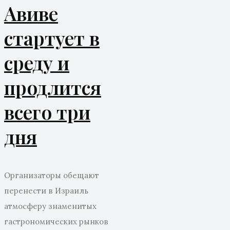
Авиве
стартует в
среду и
продлится
всего три
дня
Организаторы обещают
перенести в Израиль
атмосферу знаменитых
гастрономических рынков