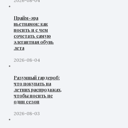
2026-08-04
Прайм-эра
вьетнамок: как
носить и с чем
сочетать самую
элегантная обувь
лета
2026-08-04
Разумный гардероб:
что покупать на
летних распродажах,
чтобы носить не
один сезон
2026-08-03