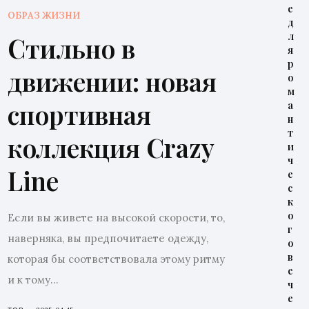
е
ОБРАЗ ЖИЗНИ
д
л
Стильно в
я
р
движении: новая
о
м
спортивная
а
н
т
коллекция Crazy
и
ч
Line
е
с
к
о
Если вы живете на высокой скорости, то,
г
наверняка, вы предпочитаете одежду,
о
в
которая бы соответствовала этому ритму
е
и к тому...
ч
е