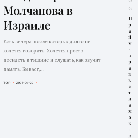
08-
Молчанова в
04
П
Израиле
р
а
й
Есть вечера, после которых долго не
м
-
хочется говорить. Хочется просто
Главная
э
посидеть в тишине и слушать, как звучит
р
Избранно
а
память. Бывает,...
в
ь
2025-04-22
TOP
Тренды
е
т
н
Красота
а
м
Образ
о
к
:
жизни
к