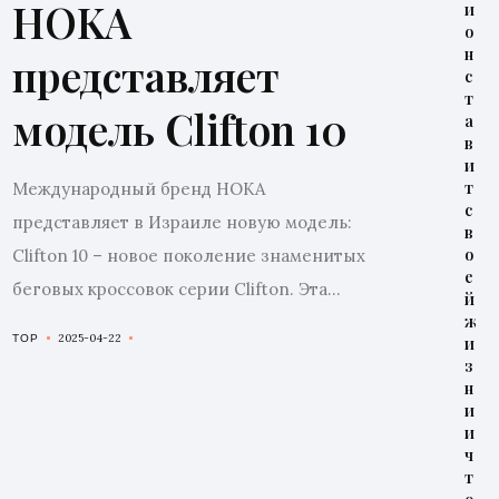
HOKA
и
о
н
представляет
с
т
модель Clifton 10
а
в
и
т
Международный бренд HOKA
с
представляет в Израиле новую модель:
в
о
Clifton 10 – новое поколение знаменитых
е
беговых кроссовок серии Clifton. Эта...
й
ж
2025-04-22
TOP
и
з
н
и
и
ч
т