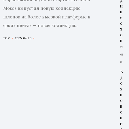
д
и
Moses выпустил новую коллекцию
н
шлепок на более высокой платформе в
с
е
ярких цветах — новая коллекция...
з
о
2025-04-20
TOP
н
2026-
08-
03
В
д
о
х
н
о
в
е
н
и