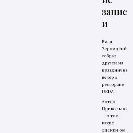
запис
и
Влад
Зерницкий
собрал
друзей на
праздничный
вечер в
ресторане
DEDA
Антон
Привольнов
— о том,
какие
оценки он