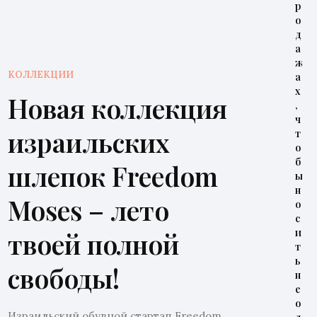
р
о
д
а
ж
КОЛЛЕКЦИИ
а
х
Новая коллекция
,
ч
израильских
т
о
б
шлепок Freedom
ы
н
Moses – лето
о
с
и
твоей полной
т
ь
свободы!
н
е
о
Израильский обувной стартап Freedom