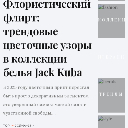
Флористический
флирт:
КОЛЛЕКЦ
трендовые
цветочные узоры
в коллекции
ИЗБРАНН
белья Jack Kuba
В 2025 году цветочный принт перестал
ТРЕНДЫ
быть просто декоративным элементом —
это уверенный символ мягкой силы и
чувственной свободы....
2025-04-23
TOP