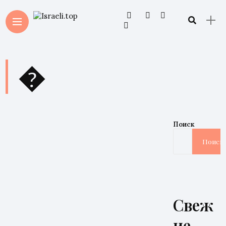
�
Поиск
Поиск
Свеж
ие