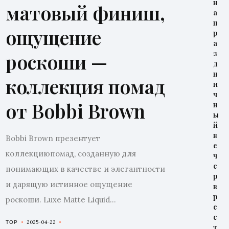
н
матовый финиш,
а
п
ощущение
р
а
з
роскоши —
д
н
коллекция помад
и
ч
от Bobbi Brown
н
ы
й
в
Bobbi Brown презентует
е
коллекциюпомад, созданную для
ч
е
понимающих в качестве и элегантности
р
и дарящую истинное ощущение
в
р
роскоши. Luxe Matte Liquid...
е
с
2025-04-22
TOP
т