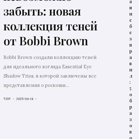
а
забыть: новая
н
и
е
коллекция теней
б
е
от Bobbi Brown
з
п
р
Bobbi Brown создали коллекцию теней
а
в
для идеального взгляда Essential Eye
и
Shadow Trios, в которой заключены все
л
:
представления о роскоши...
5
о
2025-04-14
TOP
б
р
а
з
о
в
о