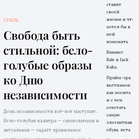
ставит
своей
жизни и что
СТИЛЬ
хотел бы в
Свобода быть
ней
изменить
стильной: бело-
Summer
Sale в Jack
голубые образы
Kuba
ко Дню
Прайм-эра
вьетнамок:
независимости
как носить
и с чем
сочетать
День независимости вот-вот наступит.
самую
Бело-голубая палитра — символичная и
элегантная
актуальная — задаёт правильное
обувь лета