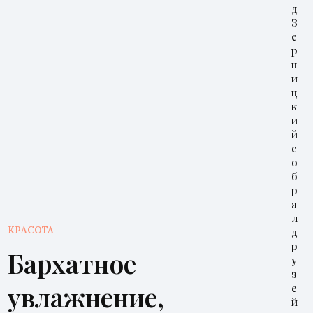
д
З
е
р
н
и
ц
к
и
й
с
о
б
р
а
л
КРАСОТА
д
р
Бархатное
у
з
увлажнение,
е
й