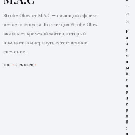
2026-
08-
Strobe Glow от M.A.C — сияющий эффект
04
летнего отпуска. Коллекция Strobe Glow
Р
включает крем-хайлайтер, который
а
поможет подчеркнуть естественное
з
у
свечение...
м
н
2025-04-20
TOP
ы
й
г
а
р
д
е
р
о
б
:
ч