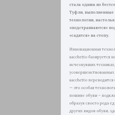
стала одним из бестс
Туфли, выполненные
технологии, настолько
«подстраиваются» под
«садятся» на стопу.
Инновационная технол
sacchetto базируется н
исчезнувших техниках
усовершенствованных 
sacchetto переводится
— это особая технолог
пошиве обуви – подкла
образуя своего рода е
других видов обуви, з