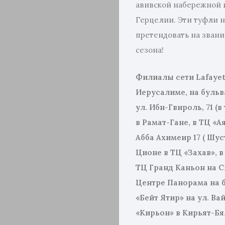
авивской набережной и
Герцелии. Эти туфли 
претендовать на зван
сезона!
Филиалы сети Lafayett
Иерусалиме, на бульв
ул. Ибн-Гвироль, 71 (
в Рамат-Гане, в ТЦ «А
Абба Ахимеир 17 ( Шус
Ционе в ТЦ «Захав», в
ТЦ Гранд Каньон на Си
Центре Панорама на б
«Бейт Ятир» на ул. Ва
«Кирьон» в Кирьят-Бя