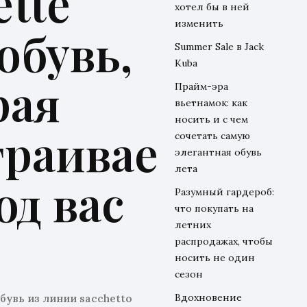
ette
хотел бы в ней
изменить
 обувь,
Summer Sale в Jack
Kuba
рая
Прайм-эра
вьетнамок: как
носить и с чем
траивае
сочетать самую
элегантная обувь
лета
од вас
Разумный гардероб:
что покупать на
летних
распродажах, чтобы
носить не один
сезон
Вдохновение
обувь из линии
sacchetto