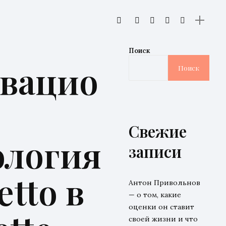
Поиск
вацио
Поиск
Свежие
ология
записи
etto в
Антон Привольнов
— о том, какие
оценки он ставит
своей жизни и что