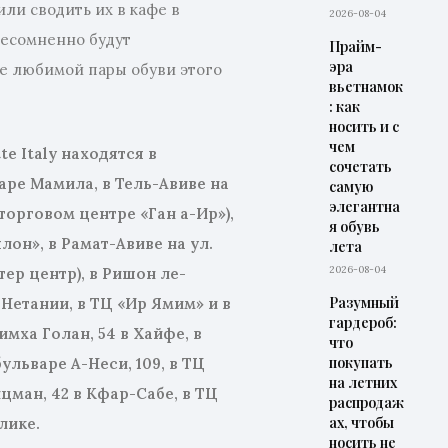
ли сводить их в кафе в
2026-08-04
несомненно будут
Прайм-
эра
ие любимой пары обуви этого
вьетнамок
: как
носить и с
чем
e Italy находятся в
сочетать
аре Мамила, в Тель-Авиве на
самую
элегантна
в торговом центре «Ган а-Ир»),
я обувь
ялон», в Рамат-Авиве на ул.
лета
2026-08-04
тер центр),
в Ришон ле-
Разумный
 Нетании, в ТЦ «Ир Ямим» и в
гардероб:
мха Голан, 54 в Хайфе, в
что
покупать
ульваре А-Неси, 109, в ТЦ
на летних
йцман, 42 в Кфар-Сабе, в ТЦ
распродаж
ах, чтобы
лике.
носить не