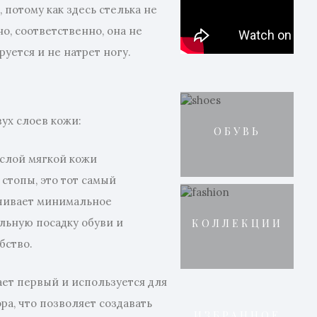
 потому как здесь стелька не
о, соответственно, она не
уется и не натрет ногу.
вух слоев кожи:
ОБУВЬ
слой мягкой кожи
стопы, это тот самый
ечивает минимальное
льную посадку обуви и
КОЛЛЕКЦИИ
бство.
ет первый и используется для
а, что позволяет создавать
ИЗБРАННОЕ