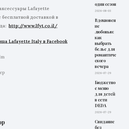
один сезон
 аксессуары Lafayette
2026-08-03
с бесплатной доставкой в
Вдохновен
нда:
http://www.lfyt.co.il/
ие
любовью:
как
а Lafayette Italy в Facebook
выбрать
белье для
романтиче
lm
ского
вечера
ер
2026-07-29
Бюджетно
е меню
для детей
в сети
DEDA
2026-07-29
op
Свидание
без