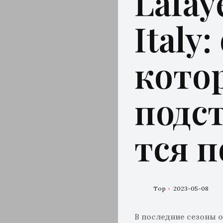
Lafay
Italy:
кото
подс
тся п
Top
2023-05-08
В последние сезоны 