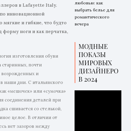
любовью: как
еллеров в
Lafayette
Italy
.
выбрать белье для
 по инновационной
романтического
 мягкие и гибкие, что будто
вечера
 форму ноги и как перчатка,
МОДНЫЕ
ПОКАЗЫ
огия изготовления обуви
МИРОВЫХ
а старинных, почти
ДИЗАЙНЕРО
, возрожденных и
В 2024
в наши дни. С итальянского
 как «мешочек» или «сумочка»
ия соединения деталей при
дка сшивается со стелькой,
диное целое. В отличии от
десь нет зазоров между