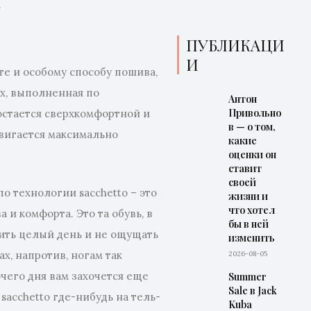
.
ПУБЛИКАЦИ
И
те и особому способу пошива,
х, выполненная по
Антон
Привольно
 остается сверхкомфортной и
в — о том,
 двигается максимально
какие
оценки он
ставит
своей
о технологии sacchetto – это
жизни и
что хотел
 и комфорта. Это та обувь, в
бы в ней
ить целый день и не ощущать
изменить
х, напротив, ногам так
2026-08-05
очего дня вам захочется еще
Summer
Sale в Jack
sacchetto где-нибудь на тель-
Kuba