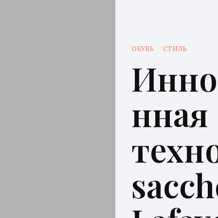
ОБУВЬ
СТИЛЬ
Инно
нная
техн
sacch