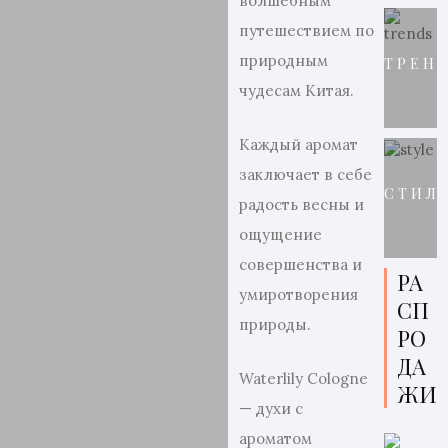
волшебным
путешествием по
природным
ТРЕН
чудесам Китая.
Каждый аромат
заключает в себе
СТИЛ
радость весны и
ощущение
совершенства и
РА
умиротворения
СП
природы.
РО
ДА
Waterlily Cologne
ЖИ
— духи с
ароматом