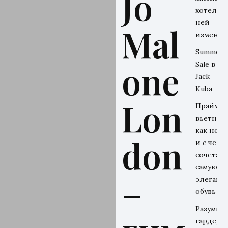
Jo
хотел бы
ней
Mal
изменит
Summer
one
Sale в
Jack
Kuba
Lon
Прайм-э
вьетнамо
как носи
don
и с чем
сочетать
самую
–
элегант
обувь ле
Разумны
гардероб