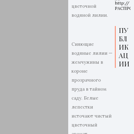
цветочной
водяной лилии.
ПУ
БЛ
Сияющие
ИК
водяные лилии —
АЦ
жемчужины в
ИИ
короне
прозрачного
пруда в тайном
саду. Белые
лепестки
источают чистый
цветочный
аромат,