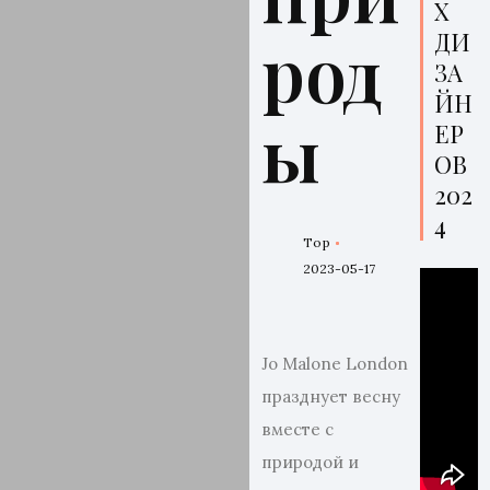
Х
род
ДИ
ЗА
ЙН
ы
ЕР
ОВ
202
4
Top
2023-05-17
Jo Malone London
празднует весну
вместе с
природой и