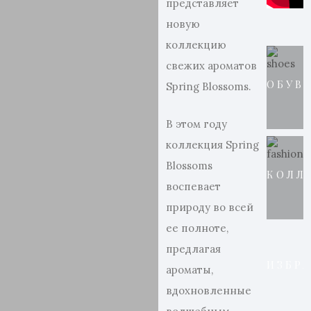
представляет
новую
коллекцию
свежих ароматов
ОБУВ
Spring Blossoms.
В этом году
коллекция Spring
Blossoms
КОЛЛ
воспевает
природу во всей
ее полноте,
предлагая
ИЗБР
ароматы,
вдохновленные