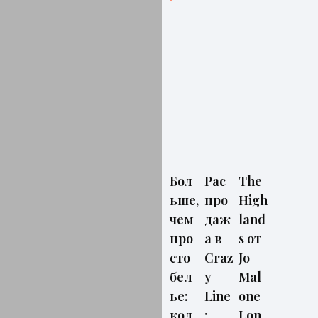
Бол
Рас
The
ьше,
про
High
чем
даж
land
про
а в
s от
сто
Craz
Jo
бел
y
Mal
ье:
Line
one
кол
:
Lon