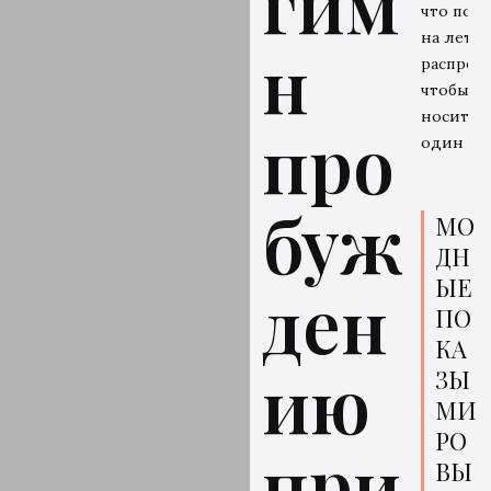
гим
что поку
на летн
н
распрода
чтобы
носить 
про
один се
буж
МО
ДН
ЫЕ
ден
ПО
КА
ию
ЗЫ
МИ
РО
при
ВЫ