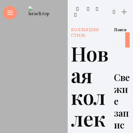
КОЛЛЕКЦИИ
Поиск
СТИЛЬ
Нов
ая
Све
жи
кол
е
лек
зап
ис