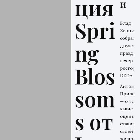
ция
и
Spri
Влад
Зерниц
собрал
ng
друзей н
праздни
вечер в
Blos
рестора
DEDA
Антон
som
Привол
— о том,
какие
s от
оценки 
ставит
своей
жизни и