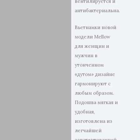
вентилируется и
антибактериальна.
Вьетнамки новой
модели Mellow
для женщин и
мужчин в
утонченном
«дутом» дизайне
гармонируют с
любым образом.
Подошва мягкая и
удобная,
изготовлена из
легчайшей
запатентованной