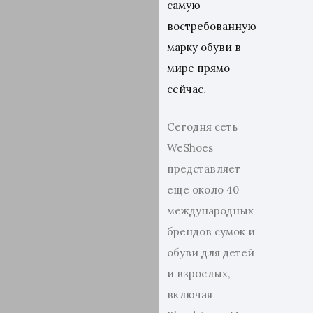
самую
востребованную
марку обуви в
мире прямо
сейчас
.
Сегодня сеть
WeShoes
представляет
еще около 40
международных
брендов сумок и
обуви для детей
и взрослых,
включая