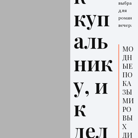
выбрать
куп
для
романти
вечера
аль
МО
ник
ДН
ЫЕ
ПО
у, и
КА
ЗЫ
к
МИ
РО
ВЫ
дел
Х
ДИ