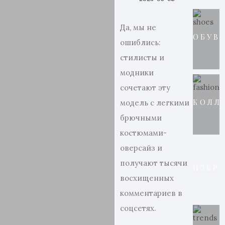
Да, мы не
ОБУВ
ошиблись:
стилисты и
модники
сочетают эту
КОЛЛ
модель с легкими
брючными
костюмами-
оверсайз и
получают тысячи
ИЗБР
восхищенных
комментариев в
соцсетях.