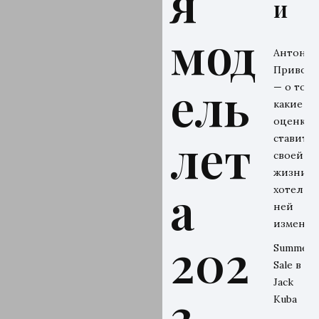
я
и
мод
Антон
Привол
ель
— о том,
какие
оценки 
лет
ставит
своей
жизни и
а
хотел бы
ней
изменит
202
Summer
Sale в
Jack
3
Kuba