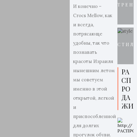
ТРЕН
И конечно –
Crocs Mellow, как
и всегда,
потрясающе
удобны, так что
СТИЛ
познавать
красоты Израиля
РА
нынешним летом
СП
мы советуем
РО
именно в этой
ДА
открытой, легкой
ЖИ
и
приспособленной
для долгих
прогулок обуви.