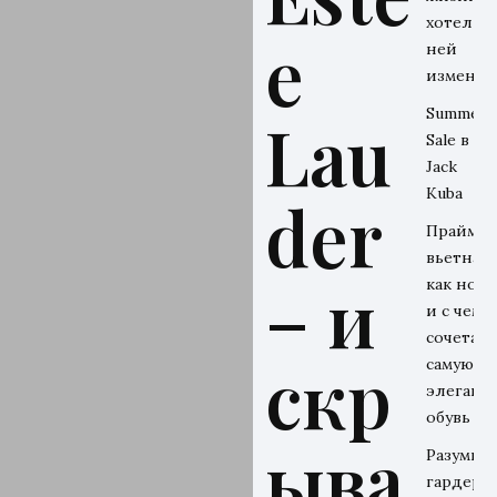
хотел бы
e
ней
изменит
Summer
Lau
Sale в
Jack
Kuba
der
Прайм-э
вьетнамо
– и
как носи
и с чем
сочетать
скр
самую
элегант
обувь ле
ыва
Разумны
гардероб