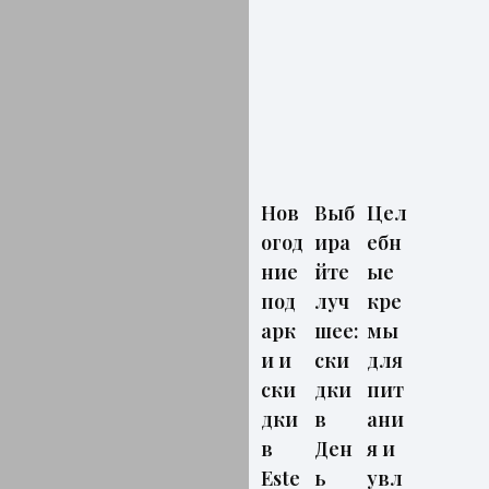
Нов
Выб
Цел
огод
ира
ебн
ние
йте
ые
под
луч
кре
арк
шее:
мы
и и
ски
для
ски
дки
пит
дки
в
ани
в
Ден
я и
Este
ь
увл