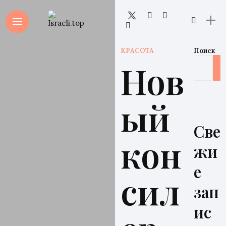
КРАСОТА
Поиск
Нов
ый
Све
кон
жи
е
сил
зап
ис