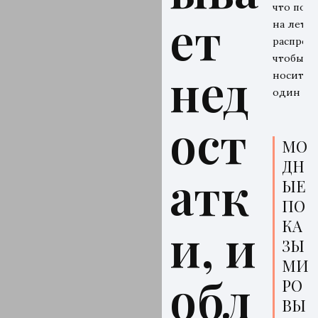
что поку
ет
на летн
распрода
чтобы
нед
носить 
один се
ост
МО
ДН
атк
ЫЕ
ПО
КА
и, и
ЗЫ
МИ
обл
РО
ВЫ