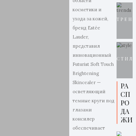
области
косметики и
ухода за кожей,
ТРЕН
бренд Estée
Lauder,
представил
инновационный
СТИЛ
Futurist Soft Touch
Brightening
Skincealer —
РА
осветляющий
СП
темные круги под
РО
ДА
глазами
ЖИ
консилер
обеспечивает