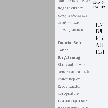
ровное покрытие,
подсвечивает
кожу и обладает
свойствами
ПУ
крема для век.
БЛ
ИК
Futurist Soft
АЦ
Touch
ИИ
Brightening
Skincealer
— это
революционный
консилер от
Estée Lauder,
который не
только скрывает
недостатки, но и