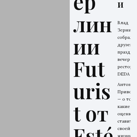
ер
и
лин
Влад
Зерниц
ии
собрал
друзей н
праздни
Fut
вечер в
рестора
DEDA
uris
Антон
Привол
— о том,
t от
какие
оценки 
ставит
Esté
своей
жизни и