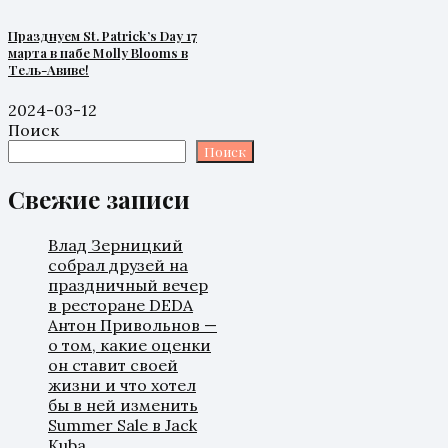
Празднуем St. Patrick’s Day 17
марта в пабе Molly Blooms в
Тель-Авиве!
2024-03-12
Поиск
Поиск
Свежие записи
Влад Зерницкий
собрал друзей на
праздничный вечер
в ресторане DEDA
Антон Привольнов —
о том, какие оценки
он ставит своей
жизни и что хотел
бы в ней изменить
Summer Sale в Jack
Kuba