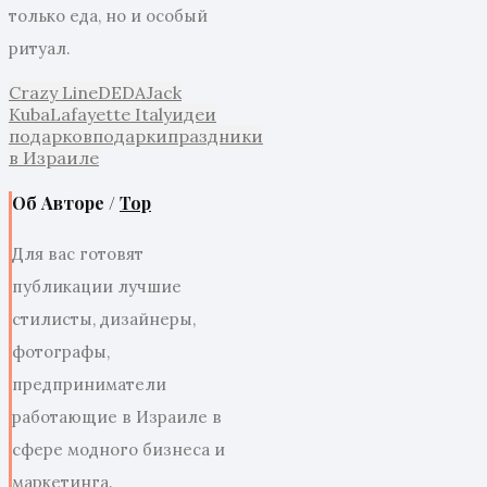
только еда, но и особый
ритуал.
Crazy Line
DEDA
Jack
Kuba
Lafayette Italy
идеи
подарков
подарки
праздники
в Израиле
Об Авторе /
Top
Для вас готовят
публикации лучшие
стилисты, дизайнеры,
фотографы,
предприниматели
работающие в Израиле в
сфере модного бизнеса и
маркетинга.