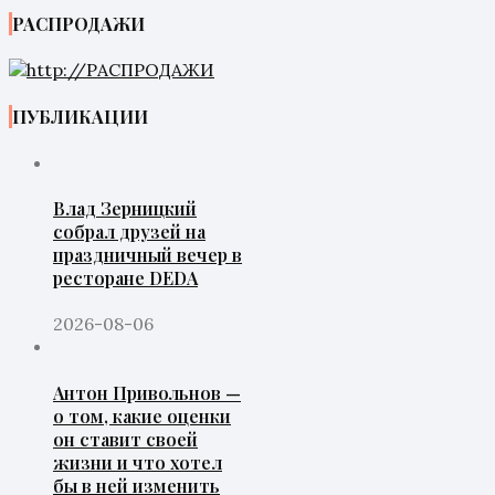
РАСПРОДАЖИ
ПУБЛИКАЦИИ
Влад Зерницкий
собрал друзей на
праздничный вечер в
ресторане DEDA
2026-08-06
Антон Привольнов —
о том, какие оценки
он ставит своей
жизни и что хотел
бы в ней изменить