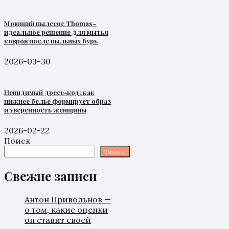
Моющий пылесос Thomas–
идеальное решение для мытья
ковров после пыльных бурь
2026-03-30
Невидимый дресс-код: как
нижнее белье формирует образ
и уверенность женщины
2026-02-22
Поиск
Поиск
Свежие записи
Антон Привольнов —
о том, какие оценки
он ставит своей