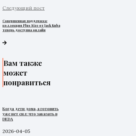
Следующий пост
Совершенная поддержка:
коллекция Plus Size от Jack Kuba
теперь доступна онлайн
Вам также
может
понравиться
Когда дети дома, а готовить
уже нет сил: что заказать в
DEDA
2026-04-05