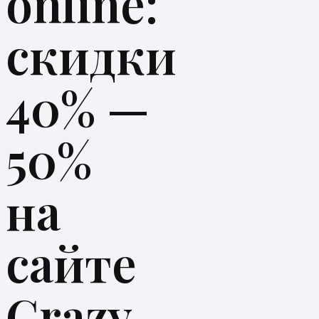
online:
скидки
40% —
50%
на
сайте
Crazy