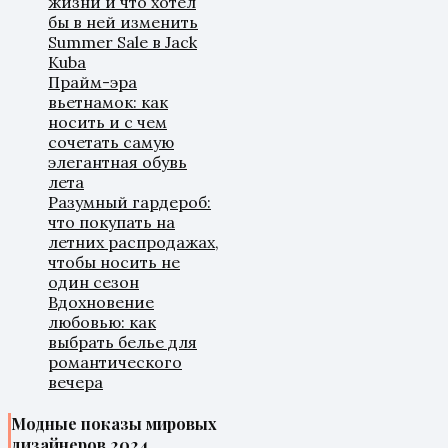
жизни и что хотел
бы в ней изменить
Summer Sale в Jack
Kuba
Прайм-эра
вьетнамок: как
носить и с чем
сочетать самую
элегантная обувь
лета
Разумный гардероб:
что покупать на
летних распродажах,
чтобы носить не
один сезон
Вдохновение
любовью: как
выбрать белье для
романтического
вечера
Модные показы мировых
дизайнеров 2024