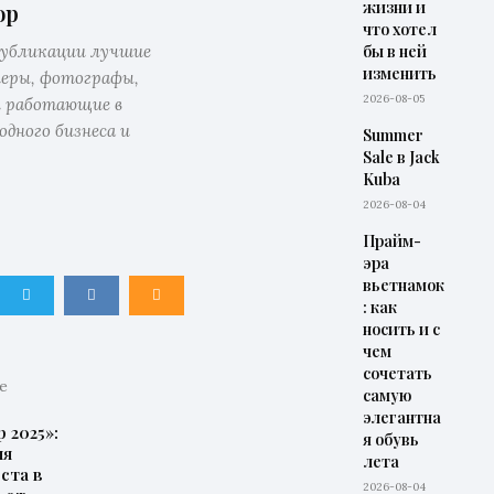
жизни и
op
что хотел
публикации лучшие
бы в ней
изменить
неры, фотографы,
2026-08-05
 работающие в
одного бизнеса и
Summer
Sale в Jack
Kuba
2026-08-04
Прайм-
эра
вьетнамок
: как
носить и с
чем
сочетать
е
самую
элегантна
 2025»:
я обувь
ия
лета
ста в
2026-08-04