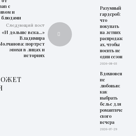
 от
han с
Разумный
ивом и
гардероб:
 блюдами
что
Следующий пост
покупать
«И дольше века…»
на летних
Владимира
распродаж
Молчанова: портрет
ах, чтобы
эпохи в лицах и
носить не
историях
один сезон
2026-08-03
Вдохновен
МОЖЕТ
ие
любовью:
Я
как
выбрать
белье для
романтиче
ского
вечера
2026-07-29