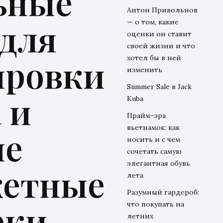
ьные
Антон Привольнов
 для
— о том, какие
оценки он ставит
своей жизни и что
ировки
хотел бы в ней
изменить
Summer Sale в Jack
 и
Kuba
Прайм-эра
вьетнамок: как
ые
носить и с чем
сочетать самую
элегантная обувь
етные
лета
Разумный гардероб:
рки
что покупать на
летних