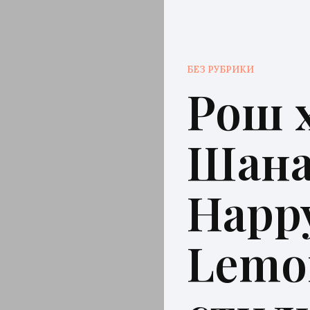
БЕЗ РУБРИКИ
Рош 
Шана
Happ
Lemo