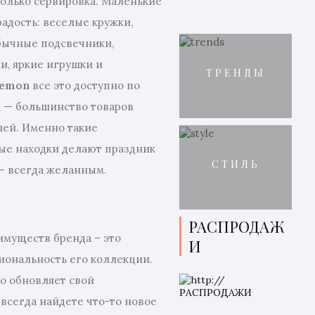
только сервировка. Маленькие
радость: веселые кружки,
бычные подсвечники,
и, яркие игрушки и
ТРЕНДЫ
Lemon
все это доступно по
 — большинство товаров
лей. Именно такие
ые находки делают праздник
СТИЛЬ
 — всегда желанным.
РАСПРОДАЖ
имуществ бренда – это
И
иональность его коллекции.
о обновляет свой
 всегда найдете что-то новое