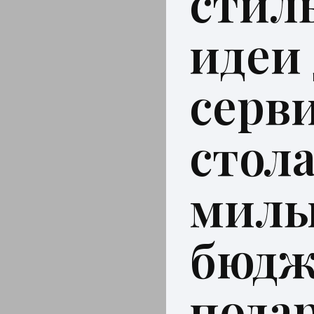
стил
идеи
серв
стола
мил
бюдж
пода