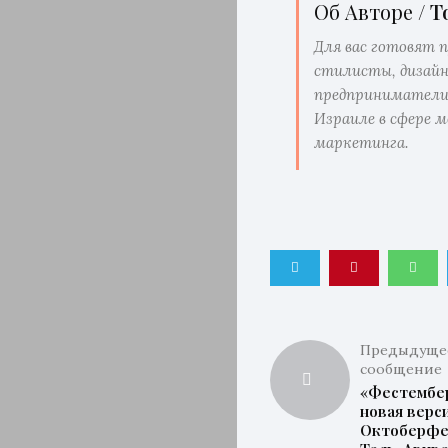
Об Авторе /
T
Для вас готовят 
стилисты, дизай
предприниматели
Израиле в сфере м
маркетинга.
Предыдуще
сообщение
«Фестембер
новая верс
Октоберфе