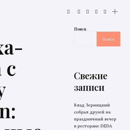
Поиск
ха-
Поиск
 с
Свежие
y
записи
n:
Влад Зерницкий
собрал друзей на
праздничный вечер
в ресторане DEDA