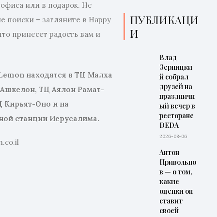
 офиса или в подарок. Не
ПУБЛИКАЦИ
ие поиски – загляните в Happy
И
что принесет радость вам и
Влад
Зерницки
Lemon
находятся в ТЦ Малха
й собрал
друзей на
 Ашкелон, ТЦ Аялон Рамат-
праздничн
Ц Кирьят-Оно и на
ый вечер в
ресторане
ной станции Иерусалима.
DEDA
2026-08-06
.co.il
Антон
Привольно
в — о том,
какие
оценки он
ставит
своей