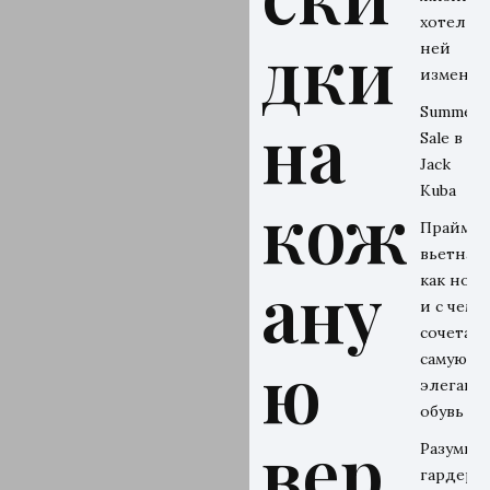
хотел бы
дки
ней
изменит
Summer
на
Sale в
Jack
Kuba
кож
Прайм-э
вьетнамо
ану
как носи
и с чем
сочетать
ю
самую
элегант
обувь ле
вер
Разумны
гардероб