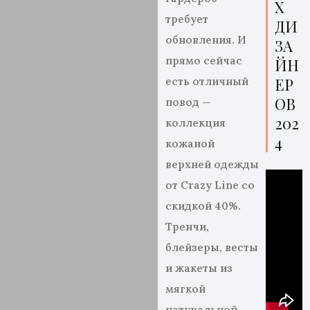
Х
требует
ДИ
обновления
. И
ЗА
прямо сейчас
ЙН
ЕР
есть
отличный
ОВ
повод —
202
коллекция
4
кожаной
верхней одежды
от Crazy Line с
о
скидкой
40%.
Тренчи,
блейзеры,
весты
и жакеты из
мягкой
натуральной