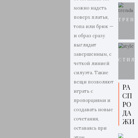
можно надеть
поверх платья,
ТРЕН
топа или брюк —
и образ сразу
выглядит
завершенным, с
СТИЛ
четкой линией
силуэта. Такие
вещи позволяют
РА
играть с
СП
пропорциями и
РО
создавать новые
ДА
сочетания,
ЖИ
оставаясь при
этом