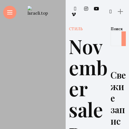
СТИЛЬ
Поиск
Nov
emb
Све
er
жи
е
sale
зап
ис