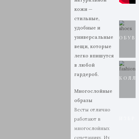
кожи —
стильные,
удобные и
универсальные
ОБУВ
вещи, которые
легко впишутся
в любой
гардероб.
КОЛЛ
Многослойные
образы
Весты отлично
ИЗБР
работают в
многослойных
сочетаниях. Их