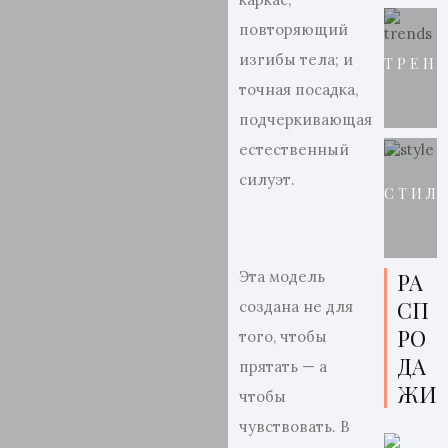
повторяющий
изгибы тела; и
ТРЕН
точная посадка,
подчеркивающая
естественный
силуэт.
СТИЛ
Эта модель
РА
СП
создана не для
РО
того, чтобы
ДА
прятать — а
ЖИ
чтобы
чувствовать. В