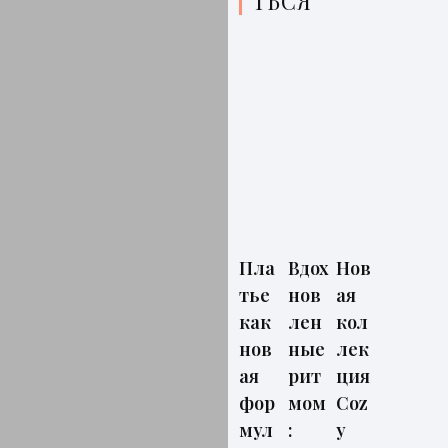
ТЬСЯ
Пла
Вдох
Нов
тье
нов
ая
как
лен
кол
нов
ные
лек
ая
рит
ция
фор
мом
Coz
мул
:
y