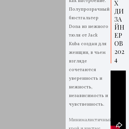
как настроение.
Х
Полупрозрачный
ДИ
ЗА
бюстгальтер
ЙН
Dona
из нежного
ЕР
тюля от Jack
ОВ
Kuba создан для
202
женщин, в чь
ем
4
взгляде
сочетаются
уверенность и
нежность,
независимость и
чувственность.
Минималистичный
крой и чистые