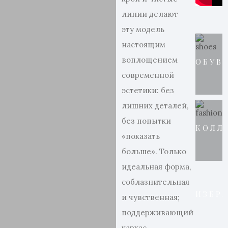
линии делают
эту модель
настоящим
воплощением
ОБУВ
современной
эстетики: без
лишних деталей,
без попытки
КОЛЛ
«показать
больше». Только
идеальная форма,
соблазнительная
ИЗБР
и чувственная;
поддерживающий
каркас,