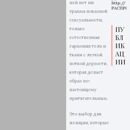
ней нет ни
грамма показной
сексуальности,
ПУ
только
БЛ
естественная
ИК
гармония тела и
АЦ
ткани с легкой
ИИ
ноткой дерзости,
которая делает
образ по-
настоящему
притягательным.
Это выбор для
женщин, которые