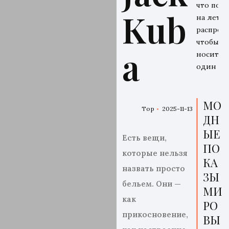
что поку
Kub
на летн
распрода
чтобы
a
носить 
один се
МО
Top
2025-11-13
ДН
ЫЕ
Есть вещи,
ПО
которые нельзя
КА
назвать просто
ЗЫ
бель
ем. Они —
МИ
как
РО
прикосновение,
ВЫ