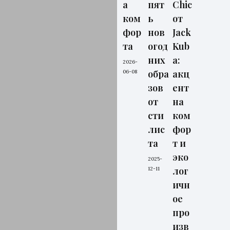
а
пят
Chic
ком
ь
от
фор
нов
Jack
та
огод
Kub
них
a:
2026-
обра
акц
06-08
зов
ент
от
на
сти
ком
лис
фор
та
т и
эко
2025-
лог
12-11
ичн
ое
про
изв