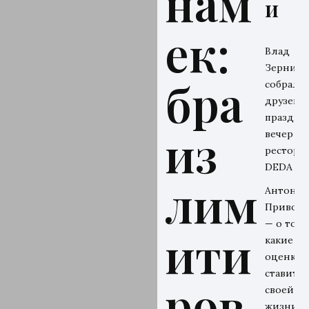
нам
и
ек:
Влад
Зерниц
бра
собрал
друзей н
праздни
из
вечер в
рестора
DEDA
лим
Антон
Привол
— о том,
ити
какие
оценки 
ставит
ров
своей
жизни и