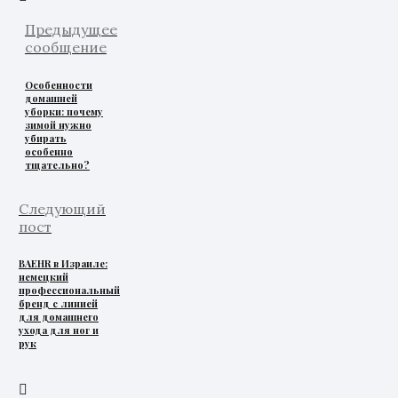
Предыдущее
сообщение
Особенности
домашней
уборки: почему
зимой нужно
убирать
особенно
тщательно?
Следующий
пост
BAEHR в Израиле:
немецкий
профессиональный
бренд с линией
для домашнего
ухода для ног и
рук