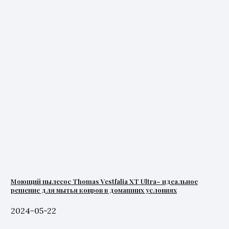
Моющий пылесос Thomas Vestfalia XT Ultra– идеальное
решение для мытья ковров в домашних условиях
2024-05-22