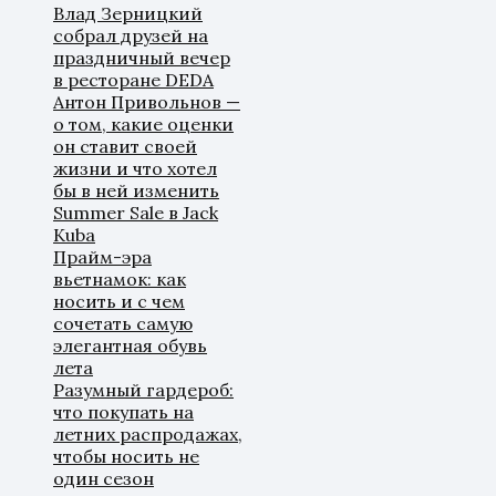
Влад Зерницкий
собрал друзей на
праздничный вечер
в ресторане DEDA
Антон Привольнов —
о том, какие оценки
он ставит своей
жизни и что хотел
бы в ней изменить
Summer Sale в Jack
Kuba
Прайм-эра
вьетнамок: как
носить и с чем
сочетать самую
элегантная обувь
лета
Разумный гардероб:
что покупать на
летних распродажах,
чтобы носить не
один сезон