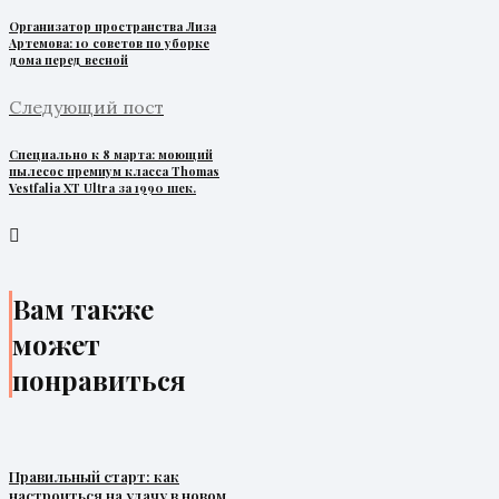
Организатор пространства Лиза
Артемова: 10 советов по уборке
дома перед весной
Следующий пост
Специально к 8 марта: моющий
пылесос премиум класса Thomas
Vestfalia XT Ultra за 1990 шек.
Вам также
может
понравиться
Правильный старт: как
настроиться на удачу в новом