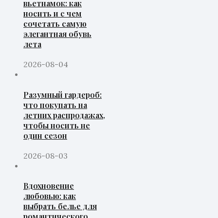
вьетнамок: как
носить и с чем
сочетать самую
элегантная обувь
лета
2026-08-04
Разумный гардероб:
что покупать на
летних распродажах,
чтобы носить не
один сезон
2026-08-03
Вдохновение
любовью: как
выбрать белье для
романтического