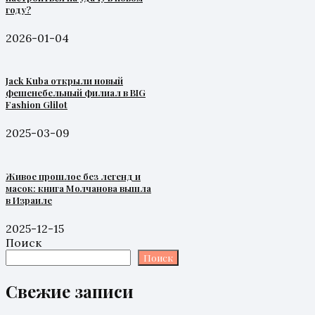
году?
2026-01-04
Jack Kuba открыли новый
фешенебельный филиал в BIG
Fashion Glilot
2025-03-09
Живое прошлое без легенд и
масок: книга Молчанова вышла
в Израиле
2025-12-15
Поиск
Поиск
Свежие записи