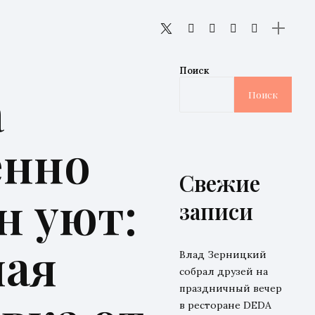
Поиск
а
Поиск
енно
Свежие
н уют:
записи
чая
Влад Зерницкий
собрал друзей на
праздничный вечер
в ресторане DEDA