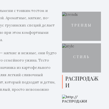
льмени с тонким тестом и
й. Ароматные, мягкие, по-
ус грузинских специй делает
ТРЕНДЫ
 но при этом комфортными
а.
— мягкие и нежные, они будто
СТИЛЬ
о семейного ужина. Тесто
а начинка из картофельного
авляя легкий сливочный
РАСПРОДАЖ
нт, который подходит и детям,
И
еплый, просто невозможно