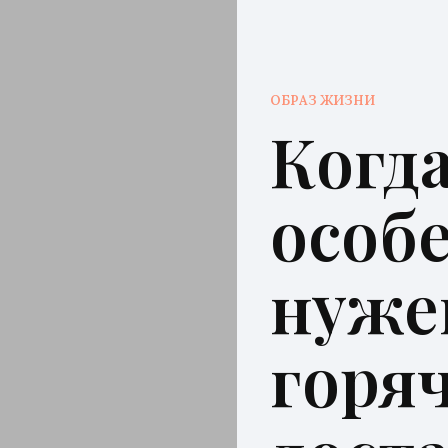
ОБРАЗ ЖИЗНИ
Когд
особ
нуже
горя