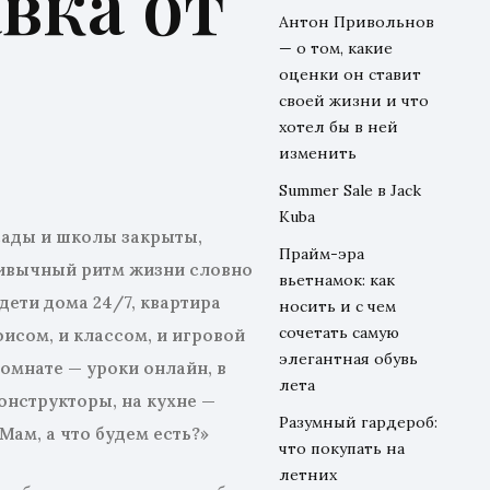
вка от
Антон Привольнов
— о том, какие
оценки он ставит
своей жизни и что
хотел бы в ней
изменить
Summer Sale в Jack
Kuba
сады и школы закрыты,
Прайм-эра
ивычный ритм жизни словно
вьетнамок: как
 дети дома 24/7, квартира
носить и с чем
сочетать самую
фисом, и классом, и игровой
элегантная обувь
омнате — уроки онлайн, в
лета
онструктор
ы, на кухне —
Разумный гардероб:
Мам, а что будем есть?»
что покупать на
летних