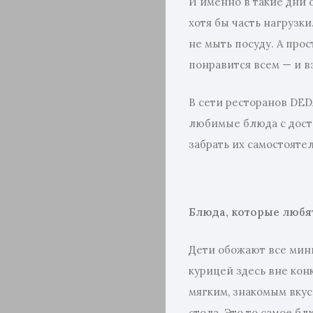
И именно в такие дни 
хотя бы часть нагрузки
не мыть посуду. А прос
понравится всем — и в
В сети ресторанов DED
любимые блюда с доста
забрать их самостояте
Блюда, которые любя
Дети обожают все мин
курицей здесь вне кон
мягким, знакомым вкус
стола. Это то самое бл