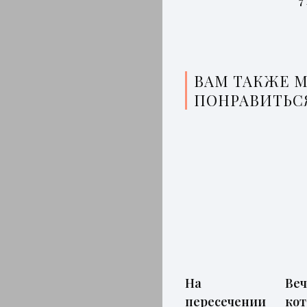
7
ВАМ ТАКЖЕ 
ПОНРАВИТЬС
На
Веч
пересечении
ко