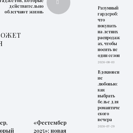
 гаджетов, которые
действительно
Разумный
облегчают жизнь
гардероб:
что
покупать
на летних
МОЖЕТ
распродаж
Я
ах, чтобы
носить не
один сезон
2026-08-03
Вдохновен
ие
любовью:
как
выбрать
белье для
романтиче
ского
вечера
ер,
«Фестембер
2026-07-29
торый
2025»: новая