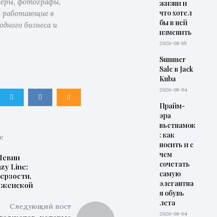
неры, фотографы,
жизни и
что хотел
 работающие в
бы в ней
одного бизнеса и
изменить
2026-08-05
Summer
Sale в Jack
Kuba
2026-08-04
Прайм-
эра
вьетнамок
: как
е
носить и с
чем
Левин
сочетать
zy Line:
самую
дерзости,
элегантна
 женской
я обувь
лета
Следующий пост
2026-08-04