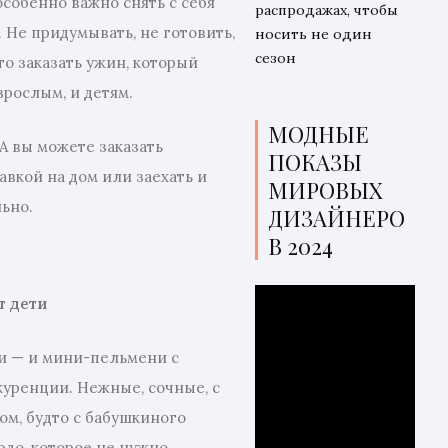
особенно важно снять с себя
распродажах, чтобы
. Не придумывать, не готовить,
носить не один
сезон
то заказать ужин, который
зрослым, и детям.
МОДНЫЕ
A вы можете заказать
ПОКАЗЫ
вкой на дом или заехать и
МИРОВЫХ
льно.
ДИЗАЙНЕРО
В 2024
т дети
и — и мини-пельмени с
куренции. Нежные, сочные, с
ом, будто с бабушкиного
юдо, которое не нужно