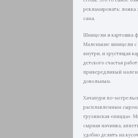
рекламировать: ложка 
сама.
Шницели и картошка ф
Маленькие шницели с 
внутри, и хрустящая к
детского счастья рабо
привередливый малень
довольным.
Хачапури по-мегрельск
расплавленным сыром, 
грузинская «пицца». М
сырная начинка, аппет
удобно делить на кусоч