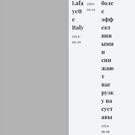
Lafa
боле
2025-
yett
е
04-14
e
эфф
Italy
ект
ивн
2024-
ыми
09-29
и
сни
жаю
т
наг
рузк
у на
суст
авы
2024-
08-08