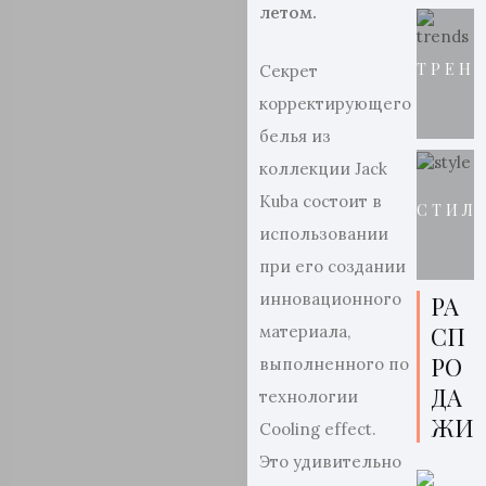
летом.
ТРЕН
Секрет
корректирующего
белья из
коллекции Jack
Kuba состоит в
СТИЛ
использовании
при его создании
инновационного
РА
СП
материала,
РО
выполненного по
ДА
технологии
ЖИ
Cooling effect.
Это удивительно