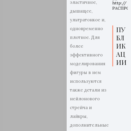
эластичное,
дышащее,
ультратонкое и,
ПУ
одновременно
БЛ
плотное. Для
ИК
более
АЦ
эффективного
ИИ
моделирования
фигуры в нем
используются
также детали из
нейлонового
стрейча и
лайкры,
дополнительные