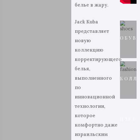
бель
е
в жару
.
Jack
Kuba
представляет
ОБУВ
новую
коллекцию
корректирующего
белья,
выполненного
КОЛЛ
по
инновационной
технологии,
которое
ИЗБР
комфортно даже
израильским