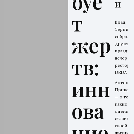
буе
и
т
Влад
Зерниц
жер
собрал
друзей н
праздни
тв:
вечер в
рестора
DEDA
инн
Антон
Привол
— о том,
ова
какие
оценки 
ставит
цио
своей
жизни и