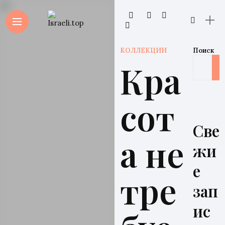
КОЛЛЕКЦИИ
Поиск
Кра
сот
Све
а не
жи
е
тре
зап
ис