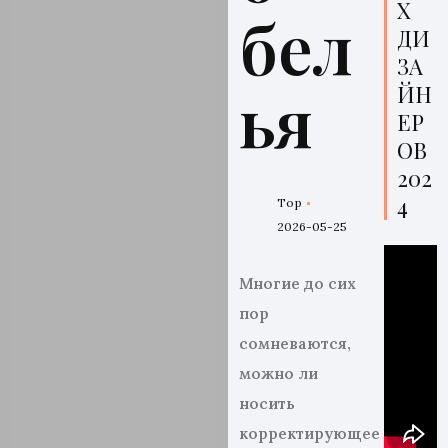
Х
бел
ДИ
ЗА
ья
ЙН
ЕР
ОВ
202
4
Top
2026-05-25
Многие до сих
пор
сомневаются,
можно ли
носить
корректирующее