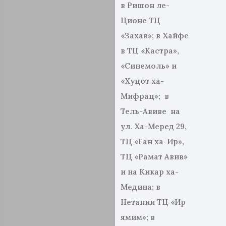
в Ришон ле-
Ционе ТЦ
«Захав»; в Хайфе
в ТЦ «Кастра»,
«Синемоль» и
«Хуцот ха-
Мифрац»; в
Тель-Авиве на
ул. Ха-Меред 29,
ТЦ «Ган ха-Ир»,
ТЦ «Рамат Авив»
и на Кикар ха-
Медина; в
Нетании ТЦ «Ир
ямим»; в