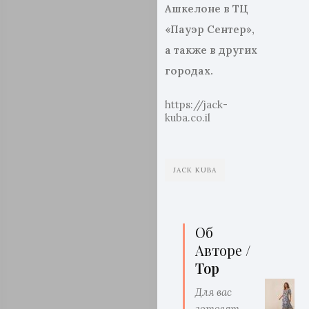
Ашкелоне в ТЦ
«Пауэр Сентер»,
а также в других
городах.
https://jack-
kuba.co.il
JACK KUBA
Об
Авторе /
Top
Для вас
готовят