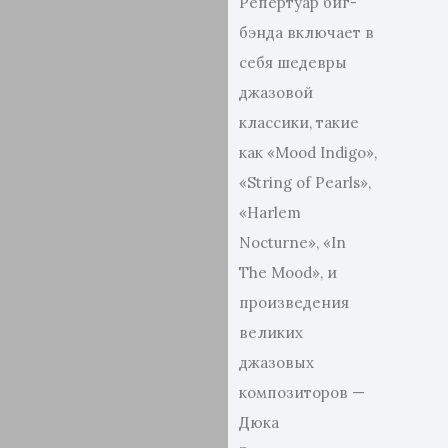
Репертуар биг-
бэнда включает в
себя шедевры
джазовой
классики, такие
как «Mood Indigo»,
«String of Pearls»,
«Harlem
Nocturne», «In
The Mood», и
произведения
великих
джазовых
композиторов —
Дюка