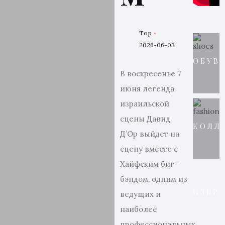
Top
2026-06-03
ОБУВ
В воскресенье 7
июня легенда
израильской
сцены Давид
КОЛЛ
Д’Ор выйдет на
сцену вместе с
Хайфским биг-
бэндом, одним из
ИЗБР
ведущих и
наиболее
профессиональных