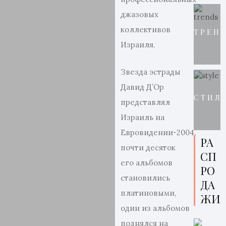
джазовых
коллективов
ТРЕН
Израиля.
Звезда эстрады
Давид Д’Ор
СТИЛ
представлял
Израиль на
Евровидении-2004,
РА
почти десяток
СП
его альбомов
РО
становились
ДА
платиновыми,
ЖИ
один из альбомов
поднялся на