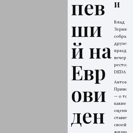
пев
и
ши
Влад
Зерниц
собрал
й на
друзей н
праздни
вечер в
Евр
рестора
DEDA
Антон
ови
Привол
— о том,
какие
ден
оценки 
ставит
своей
жизни и