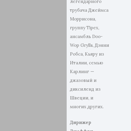
легендарного
трубача Джеймса
Моррисона,
группу Tipеx,
ансамбль Doo-
Wop Grylls, Дэнни
Робса, Кьяру из
Италии, семью
Карлинг —
джазовый и
диксиленд из
Швеции, и
многих других.
Дирижер