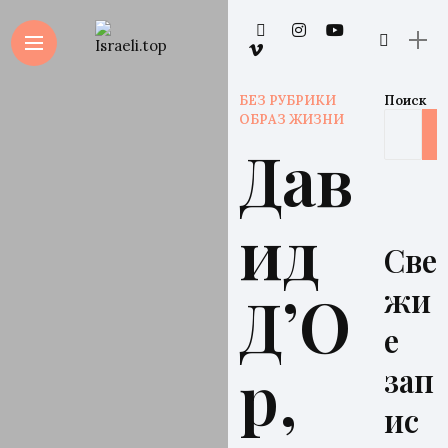
БЕЗ РУБРИКИ
Поиск
ОБРАЗ ЖИЗНИ
Дав
ид
Све
жи
Д’О
е
р,
зап
ис