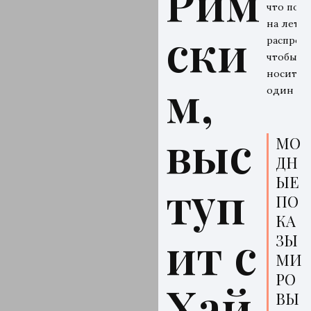
Рим
что поку
на летн
ски
распрода
чтобы
носить 
м,
один се
выс
МО
ДН
ЫЕ
туп
ПО
КА
ит с
ЗЫ
МИ
РО
Хай
ВЫ