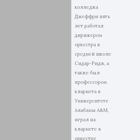
колледжа
Джеффри пять
лет работал
дирижером
оркестра в
средней школе
Сидар-Ридж, а
также был
профессором
кларнета в
Университете
Алабамы A&M,
играл на
кларнете в
оркестре