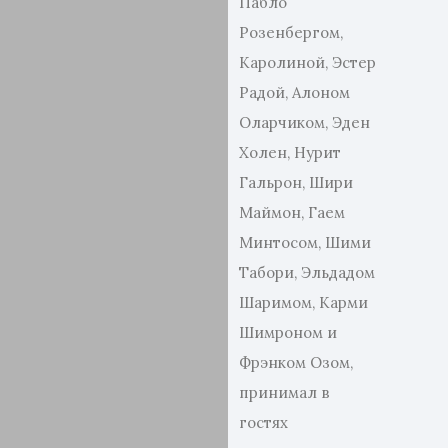
Пабло
Розенбергом,
Каролиной, Эстер
Радой, Алоном
Оларчиком, Эден
Холен, Нурит
Гальрон, Шири
Маймон, Гаем
Минтосом, Шими
Табори, Эльдадом
Шаримом, Карми
Шимроном и
Фрэнком Озом,
принимал в
гостях