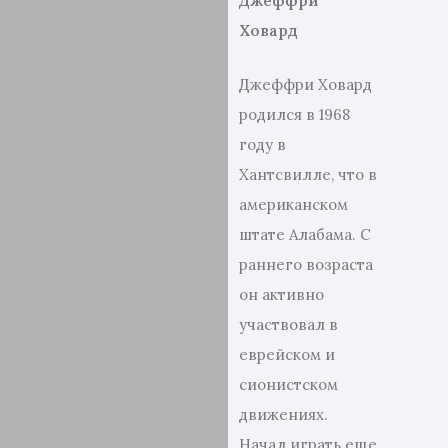
Джеффри
Ховард
Джеффри Ховард
родился в 1968
году в
Хантсвилле, что в
американском
штате Алабама. С
раннего возраста
он активно
участвовал в
еврейском и
сионистском
движениях.
Начал играть еще