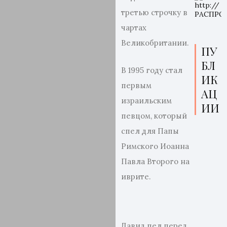
третью строчку в
чартах
Великобритании.
ПУ
БЛ
В 1995 году стал
ИК
первым
АЦ
израильским
ИИ
певцом, который
спел для Папы
Римского Иоанна
Павла Второго на
иврите.
Давид пел перед