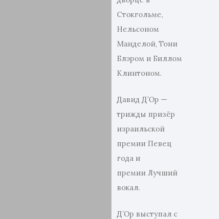
Стокгольме,
Нельсоном
Манделой, Тони
Блэром и Биллом
Клинтоном.
Давид Д’Ор —
трижды призёр
израильской
премии Певец
года и
премии Лучший
вокал.
Д’Ор выступал с