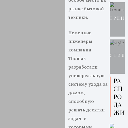
особое место на
рынке бытовой
техники.
ТРЕН
Немецкие
инженеры
компании
СТИЛ
Thomas
разработали
универсальную
РА
систему ухода за
СП
домом,
РО
способную
ДА
решать десятки
ЖИ
задач, с
которыми