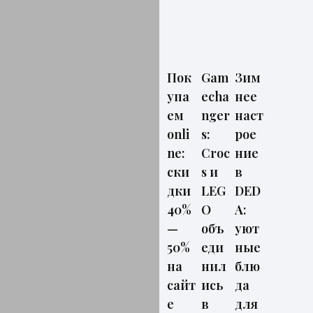
Пок
Gam
Зим
упа
echa
нее
ем
nger
наст
onli
s:
рое
ne:
Croc
ние
ски
s и
в
дки
LEG
DED
40%
O
A:
—
объ
уют
50%
еди
ные
на
нил
блю
сайт
ись
да
е
в
для