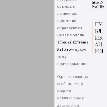
обычные
пылесосы
просто не
ПУ
справляются.
БЛ
Новая модель
ИК
Thomas Extreme
АЦ
Pet Pro
— яркое
ИИ
тому
подтверждение.
Одна из главных
особенностей
модели —
наличие сразу
двух систем