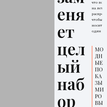
что поку
еня
на летн
распрода
чтобы
ет
носить 
один се
цел
МО
ДН
ый
ЫЕ
ПО
КА
наб
ЗЫ
МИ
ор
РО
ВЫ