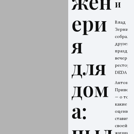
жен
и
ери
Влад
Зерниц
я
собрал
друзей н
праздни
для
вечер в
рестора
DEDA
дом
Антон
Привол
— о том,
а:
какие
оценки 
ставит
пыл
своей
жизни и