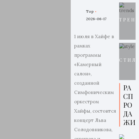
Top
2026-06-17
ТРЕН
1 июля в Хайфе в
рамках
программы
СТИЛ
«Камерный
салон»,
созданной
РА
Симфоническим
СП
оркестром
РО
Хайфы, состоится
ДА
концерт Льва
ЖИ
Солодовникова,
скрипача и