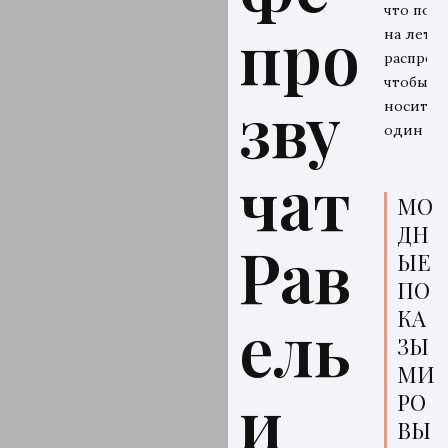
что поку
про
на летн
распрода
чтобы
зву
носить 
один се
чат
МО
ДН
Рав
ЫЕ
ПО
КА
ель
ЗЫ
МИ
и
РО
ВЫ