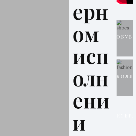
ерн
ом
ОБУВ
исп
олн
КОЛЛ
ени
и
ИЗБР