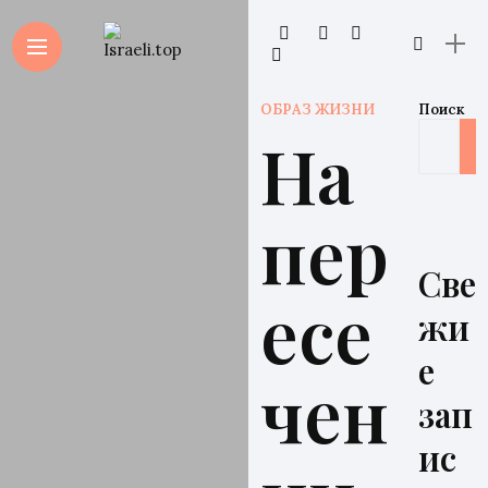
ОБРАЗ ЖИЗНИ
Поиск
На
пер
Све
есе
жи
е
чен
зап
ис