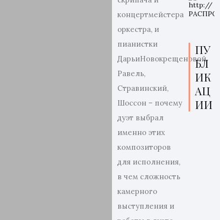
концертмейстера
оркестра, и
пианистки
ПУ
ДарьиНовокрещеновой.
БЛ
Равель,
ИК
Стравинский,
АЦ
ИИ
Шоссон – почему
дуэт выбрал
именно этих
композиторов
для исполнения,
в чем сложность
камерного
выступления и