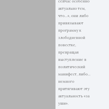
сейчас особенно
актуально тем,
что…», они либо
привязывают
программу к
злободневной
повестке,
превращая
выступление в
политический
манифест, либо…
немного
притягивают эту
актуальность «за
уши».