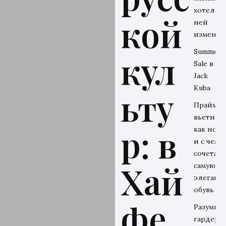
хотел бы
кой
ней
изменит
Summer
кул
Sale в
Jack
Kuba
ьту
Прайм-э
вьетнамо
р: в
как носи
и с чем
сочетать
Хай
самую
элегант
обувь ле
фе
Разумны
гардероб