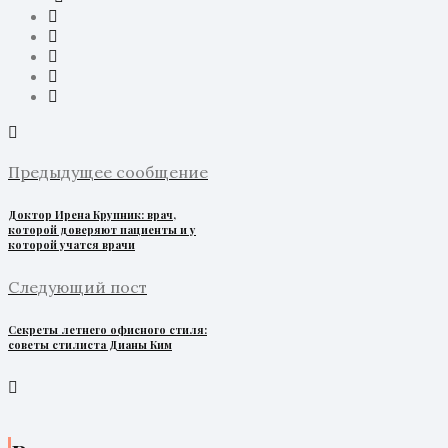
Предыдущее сообщение
Доктор Ирена Крупник: врач,
которой доверяют пациенты и у
которой учатся врачи
Следующий пост
Секреты летнего офисного стиля:
советы стилиста Дианы Ким