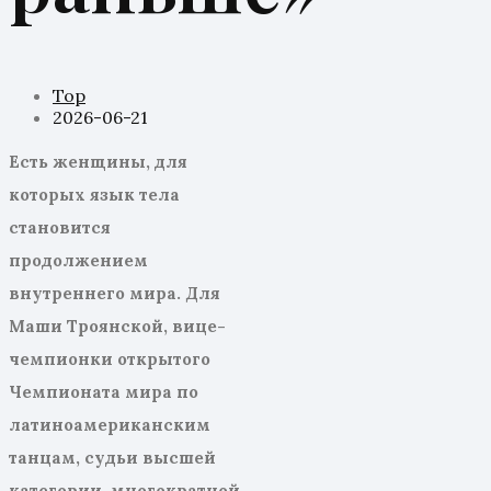
Top
2026-06-21
Есть женщины, для
которых язык тела
становится
продолжением
внутреннего мира. Для
Маши Троянской
, вице-
чемпионк
и
открытого
Чемпионата мира
по
латиноамериканским
танцам, судь
и
высшей
категории, многократн
ой