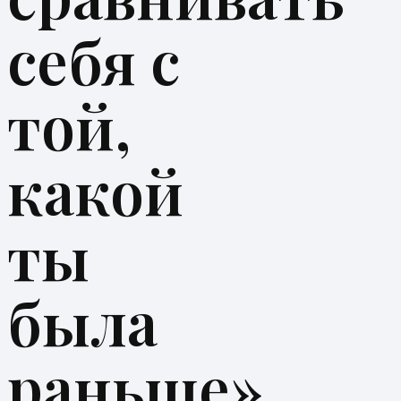
себя с
той,
какой
ты
была
раньше»