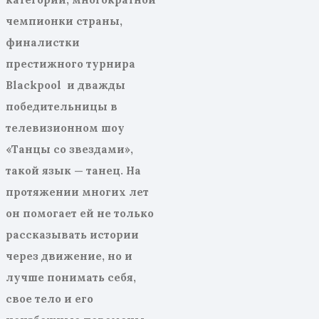
чемпионк
и страны
,
финалистк
и
престижного турнира
Blackpool
и дважды
победительницы в
телевизионном шоу
«Танцы со звездами»,
такой язык
— танец. На
протяжении многих лет
он помогает ей не только
рассказывать истории
через движение, но и
лучше понимать себя,
сво
е тело и его