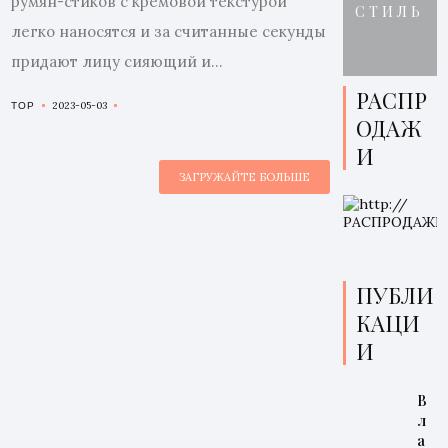
румян-стиков с кремовой текстурой
СТИЛЬ
легко наносятся и за считанные секунды
придают лицу сияющий и...
РАСПР
2023-05-03
TOP
ОДАЖ
И
ЗАГРУЖАЙТЕ БОЛЬШЕ
ПУБЛИ
КАЦИ
И
В
л
а