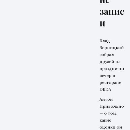
запис
и
Влад
Зерницкий
собрал
друзей на
праздничный
вечер в
ресторане
DEDA
Антон
Привольнов
— о том,
какие
оценки он