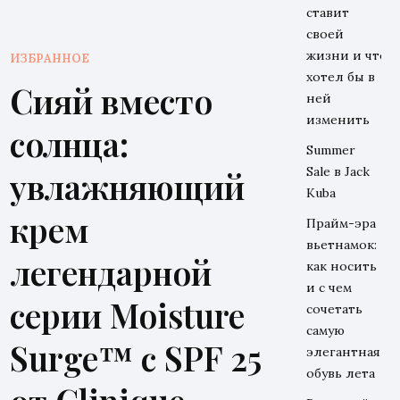
ставит
своей
жизни и что
ИЗБРАННОЕ
хотел бы в
Сияй вместо
ней
изменить
солнца:
Summer
Sale в Jack
увлажняющий
Kuba
крем
Прайм-эра
вьетнамок:
легендарной
как носить
и с чем
серии Moisture
сочетать
самую
Surge™ с SPF 25
элегантная
обувь лета