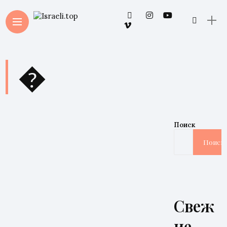
�
Поиск
Поиск
Свеж
ие