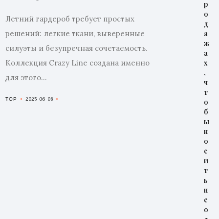
р
о
Летний гардероб требует простых
д
решений: легкие ткани, выверенные
а
ж
силуэты и безупречная сочетаемость.
а
Коллекция Crazy Line создана именно
х
,
для этого...
ч
т
2025-06-08
TOP
о
б
ы
н
о
с
и
т
ь
н
е
о