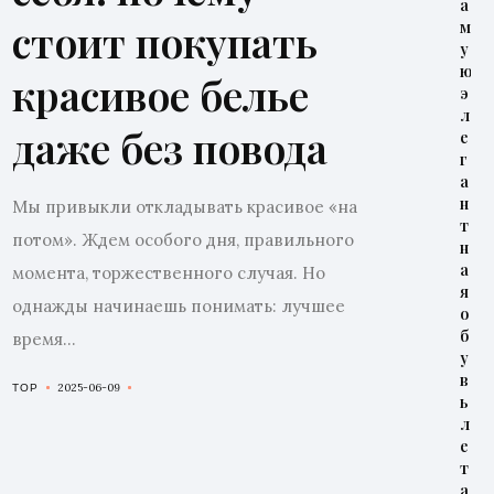
а
стоит покупать
м
у
ю
красивое белье
э
л
даже без повода
е
г
а
н
Мы привыкли откладывать красивое «на
т
потом». Ждем особого дня, правильного
н
а
момента, торжественного случая. Но
я
однажды начинаешь понимать: лучшее
о
б
время...
у
в
2025-06-09
TOP
ь
л
е
т
а