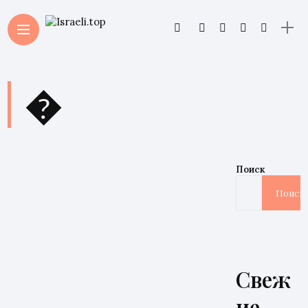
�
Поиск
Поиск
Свеж
ие