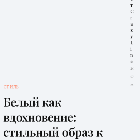
т
C
r
a
z
y
L
i
n
e
2026-
07-
29
СТИЛЬ
Белый как
вдохновение:
стильный образ к