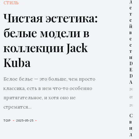
д
СТИЛЬ
е
Чистая эстетика:
т
е
й
белые модели в
в
с
коллекции Jack
е
т
и
Kuba
D
E
D
Белое белье — это больше, чем просто
A
классика, есть в нем что-то особенно
2026-
притягательное, и хотя оно не
07-
29
стремится...
С
2025-05-25
TOP
в
и
д