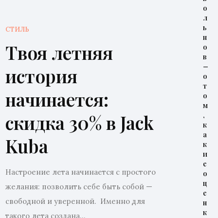
о
л
ь
СТИЛЬ
н
Твоя летняя
о
в
—
история
о
т
начинается:
о
м
скидка 30% в Jack
,
к
а
Kuba
к
и
е
Настроение лета начинается с простого
о
ц
желания: позволить себе быть собой —
е
свободной и уверенной. Именно для
н
к
такого лета создана...