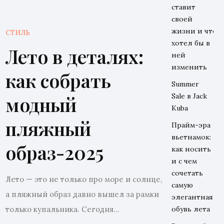
ставит
своей
жизни и что
СТИЛЬ
хотел бы в
Лето в деталях:
ней
изменить
как собрать
Summer
Sale в Jack
модный
Kuba
пляжный
Прайм-эра
вьетнамок:
образ-2025
как носить
и с чем
сочетать
Лето — это не только про море и солнце,
самую
а пляжный образ давно вышел за рамки
элегантная
только купальника. Сегодня...
обувь лета