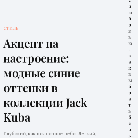
е
л
ю
б
о
СТИЛЬ
в
ь
Акцент на
ю
:
настроение:
к
а
модные синие
к
в
ы
оттенки в
б
р
коллекции Jack
а
т
ь
Kuba
б
е
л
Глубокий, как полночное небо. Легкий,
ь