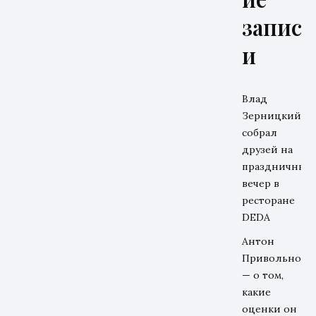
запис
и
Влад
Зерницкий
собрал
друзей на
праздничный
вечер в
ресторане
DEDA
Антон
Привольнов
— о том,
какие
оценки он