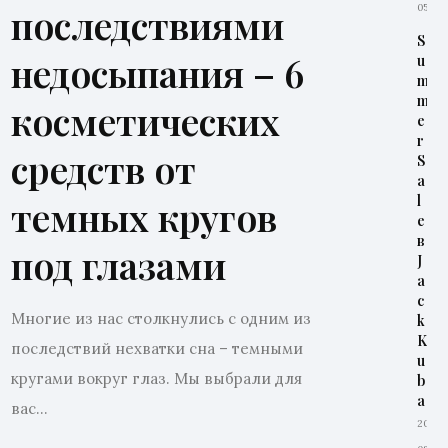
последствиями
05
S
недосыпания – 6
u
m
m
косметических
e
r
средств от
S
a
l
темных кругов
e
в
под глазами
J
a
c
Многие из нас столкнулись с одним из
k
K
последствий нехватки сна – темными
u
кругами вокруг глаз. Мы выбрали для
b
a
вас...
2026-