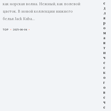
е
как морская волна. Нежный, как полевой
д
цветок. В новой коллекции нижнего
л
я
белья Jack Kuba...
р
о
2025-06-04
TOP
м
а
н
т
и
ч
е
с
к
о
г
о
в
е
ч
е