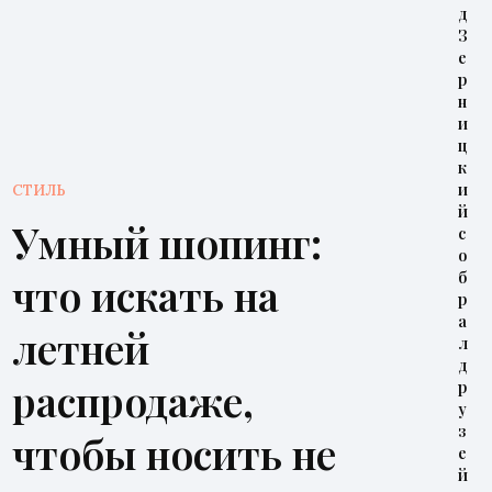
д
З
е
р
н
и
ц
к
и
СТИЛЬ
й
Умный шопинг:
с
о
б
что искать на
р
а
летней
л
д
распродаже,
р
у
з
чтобы носить не
е
й