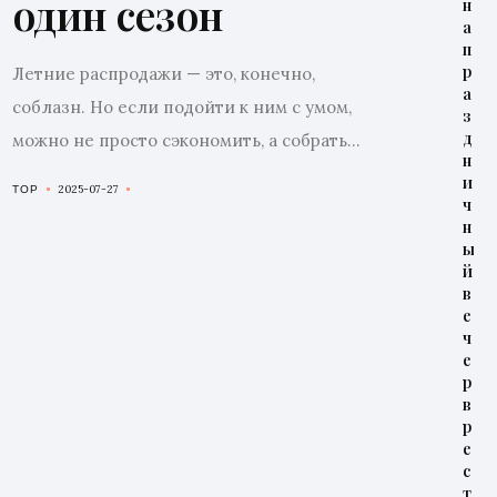
один сезон
н
а
п
р
Летние распродажи — это, конечно,
а
соблазн. Но если подойти к ним с умом,
з
д
можно не просто сэкономить, а собрать...
н
и
2025-07-27
TOP
ч
н
ы
й
в
е
ч
е
р
в
р
е
с
т