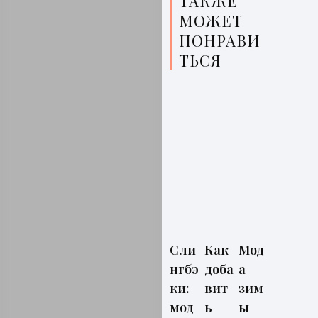
ТАКЖЕ
МОЖЕТ
ПОНРАВИ
ТЬСЯ
Сли
Как
Мод
нгбэ
доба
а
ки:
вит
зим
мод
ь
ы