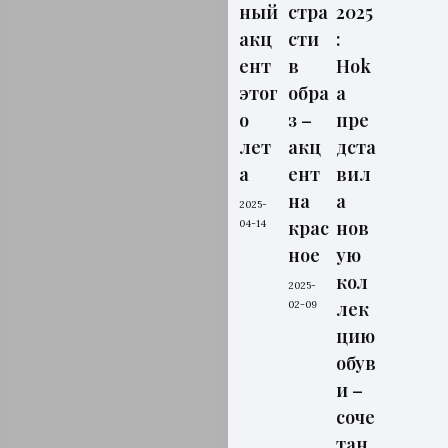
ный
стра
2025
акц
сти
:
ент
в
Hok
этог
обра
a
о
з –
пре
лет
акц
дста
а
ент
вил
на
а
2025-
крас
нов
04-14
ное
ую
кол
2025-
лек
02-09
цию
обув
и –
соче
тан