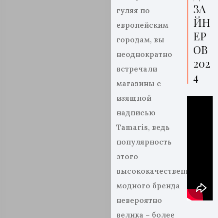
ЗА
гуляя по
ЙН
европейским
ЕР
городам, вы
ОВ
неоднократно
202
встречали
4
магазины с
изящной
надписью
Tamaris, ведь
популярность
этого
высококачественного
модного бренда
невероятно
велика – более