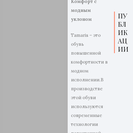
Комфорт с
модным
ПУ
уклоном
БЛ
ИК
Tamaris – это
АЦ
обувь
ИИ
повышенной
комфортности в
модном
исполнении.В
производстве
этой обуви
используются
современные
технологии