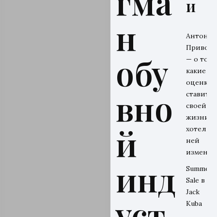
гма
и
н
Антон
Привол
обу
— о том,
какие
оценки 
вно
ставит
своей
жизни и
й
хотел бы
ней
изменит
инд
Summer
Sale в
Jack
уст
Kuba