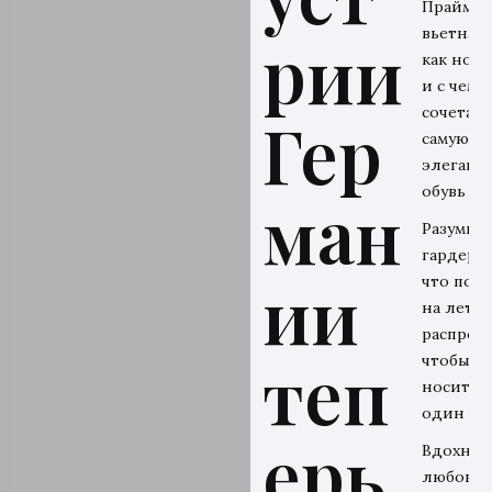
Прайм-э
вьетнамо
рии
как носи
и с чем
сочетать
Гер
самую
элегант
обувь ле
ман
Разумны
гардероб
ии
что поку
на летн
распрода
теп
чтобы
носить 
один се
ерь
Вдохнов
любовью