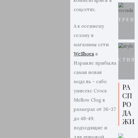
комментариев в
соцсетях.
ТРЕН
А к осеннему
сезону в
магазины сети
WeShoes
в
СТИЛ
Израиле прибыла
самая новая
модель – сабо
РА
унисекс Crocs
СП
Mellow Clog в
РО
размерах от 36-37
ДА
до 48-49,
ЖИ
подходящие и
для широкой