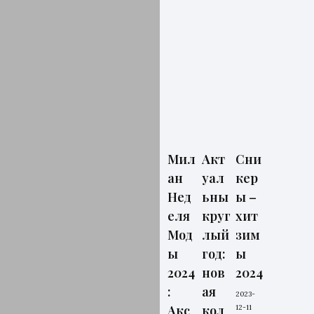
Мил
Акт
Сни
ан
уал
кер
Нед
ьны
ы –
еля
круг
хит
Мод
лый
зим
ы
год:
ы
2024
нов
2024
:
ая
2023-
Акс
кол
12-11