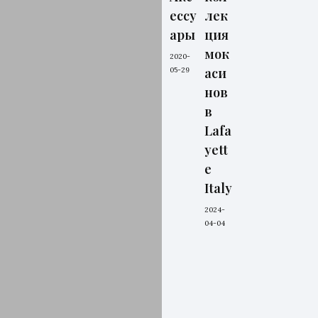
ессу
лек
ары
ция
мок
2020-
аси
05-29
нов
в
Lafa
yett
e
Italy
2024-
04-04