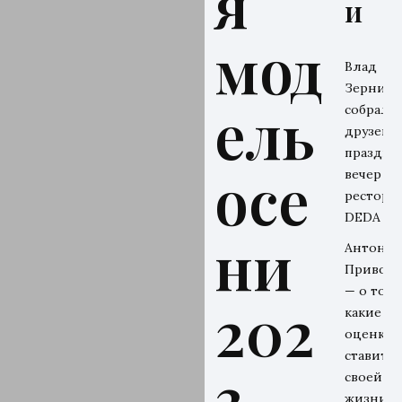
я
и
мод
Влад
Зерниц
ель
собрал
друзей н
праздни
осе
вечер в
рестора
DEDA
ни
Антон
Привол
— о том,
202
какие
оценки 
ставит
3 –
своей
жизни и