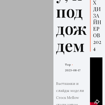
Х
под
ДИ
ЗА
дож
ЙН
ЕР
ОВ
дем
202
4
Top
2023-08-17
Вьетнамки и
слайды модели
Crocs Mellow
стали хитом