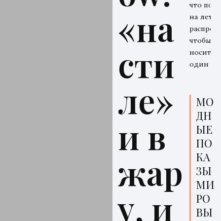
что поку
«на
на летн
распрода
чтобы
сти
носить 
один се
ле»
МО
ДН
и в
ЫЕ
ПО
КА
жар
ЗЫ
МИ
у, и
РО
ВЫ