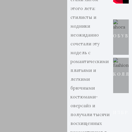
этого лета:
стилисты и
модники
неожиданно
ОБУВ
сочетали эту
модель с
романтическими
платьями и
КОЛЛ
легкими
брючными
костюмами-
оверсайз и
ИЗБР
получали тысячи
восхищенных