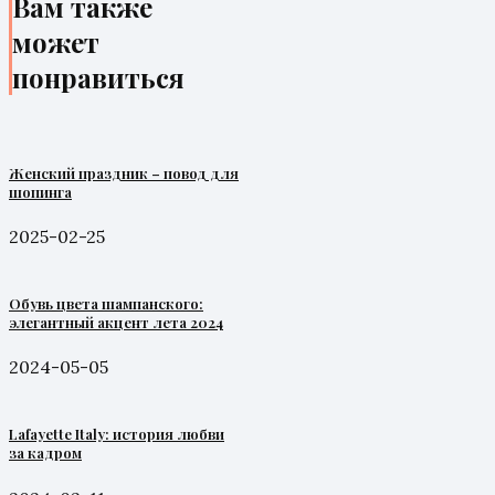
Вам также
может
понравиться
Женский праздник – повод для
шопинга
2025-02-25
Обувь цвета шампанского:
элегантный акцент лета 2024
2024-05-05
Lafayette Italy: история любви
за кадром