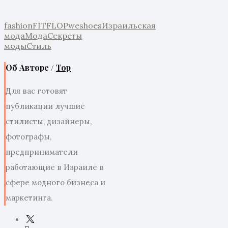
fashion
FITFLOP
weshoes
Израильская
мода
Мода
Секреты
моды
Стиль
Об Авторе /
Top
Для вас готовят
публикации лучшие
стилисты, дизайнеры,
фотографы,
предприниматели
работающие в Израиле в
сфере модного бизнеса и
маркетинга.