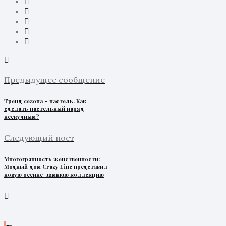
Предыдущее сообщение
Тренд сезона – пастель. Как
сделать пастельный наряд
нескучным?
Следующий пост
Многогранность женственности:
Модный дом Crazy Line представил
новую осенне-зимнюю коллекцию