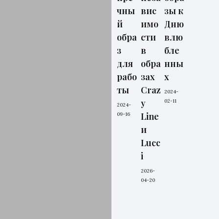
чны
вис
зы к
й
имо
Дню
обра
сти
влю
з
в
бле
для
обра
нны
рабо
зах
х
ты
Craz
2024-
y
02-11
2024-
Line
09-16
и
Lucc
i
2026-
04-20