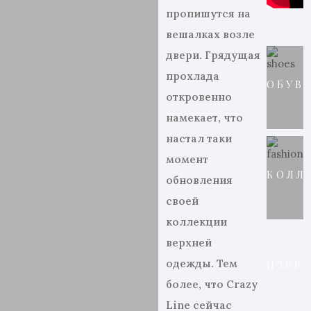
пропишутся на
вешалках возле
двери. Грядущая
прохлада
ОБУВ
откровенно
намекает, что
настал таки
момент
КОЛЛ
обновления
своей
коллекции
верхней
одежды. Тем
ИЗБР
более, что
Crazy
Line
сейчас