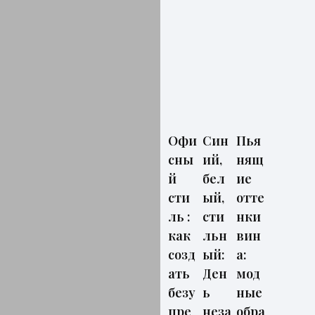
Офи
Син
Пья
сны
ий,
нящ
й
бел
ие
сти
ый,
отте
ль :
сти
нки
как
льн
вин
созд
ый:
а:
ать
Ден
мод
безу
ь
ные
пре
неза
обра