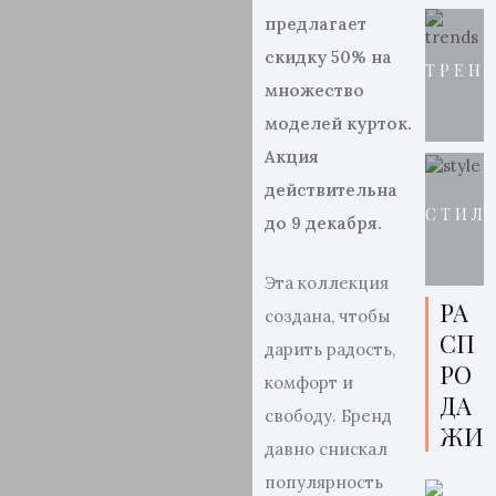
предлагает
скидку 50% на
ТРЕН
множество
моделей курток.
Акция
действительна
СТИЛ
до 9 декабря.
Эта коллекция
РА
создана, чтобы
СП
дарить радость,
РО
комфорт и
ДА
свободу. Бренд
ЖИ
давно снискал
популярность