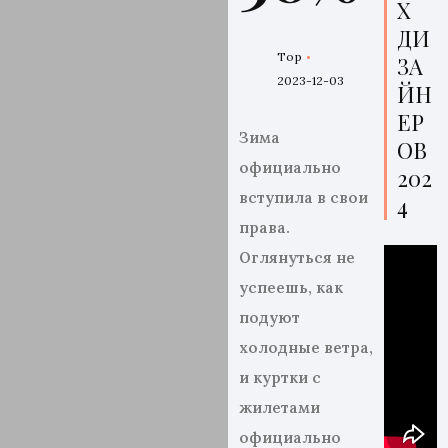
Х
ДИ
Top
ЗА
2023-12-03
ЙН
ЕР
Зима
ОВ
официально
202
вступила в свои
4
права.
Оглянуться не
успеешь, как
подуют
холодные ветра,
и куртки с
жилетами
официально