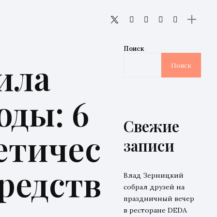
Поиск
ила
Поиск
оды: 6
Свежие
етичес
записи
редств
Влад Зерницкий
собрал друзей на
праздничный вечер
в ресторане DEDA