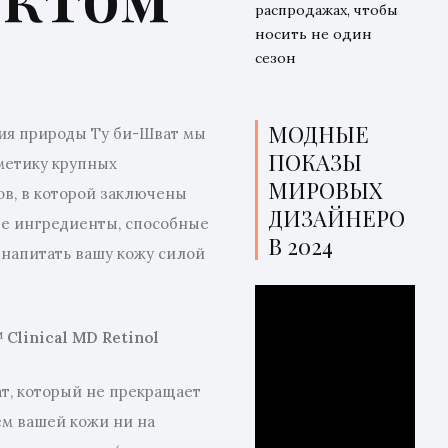
распродажах, чтобы
носить не один
сезон
МОДНЫЕ
ия природы Ту би-Шват мы
ПОКАЗЫ
метику крупных
МИРОВЫХ
в, в которой заключены
ДИЗАЙНЕРО
е ингредиенты, способные
В 2024
 напитать вашу кожу силой
 Clinical MD Retinol
т, который не прекращает
ем вашей кожи ни на