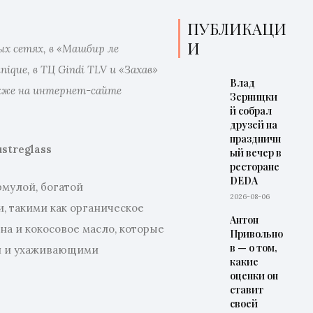
ПУБЛИКАЦИ
И
х сетях, в «Машбир ле
nique, в ТЦ Gindi TLV и «Захав»
Влад
акже на интернет-сайте
Зерницки
й собрал
друзей на
праздничн
streglass
ый вечер в
ресторане
DEDA
рмулой, богатой
2026-08-06
, такими как органическое
Антон
на и кокосовое масло, которые
Привольно
в — о том,
й и ухаживающими
какие
оценки он
ставит
своей