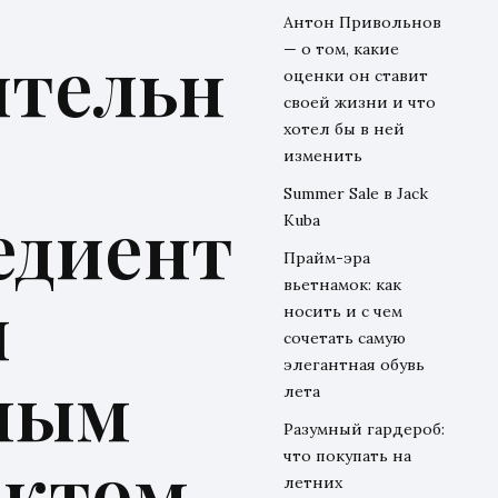
Антон Привольнов
ительн
— о том, какие
оценки он ставит
своей жизни и что
хотел бы в ней
изменить
Summer Sale в Jack
едиент
Kuba
Прайм-эра
вьетнамок: как
и
носить и с чем
сочетать самую
элегантная обувь
ным
лета
Разумный гардероб:
ктом
что покупать на
летних