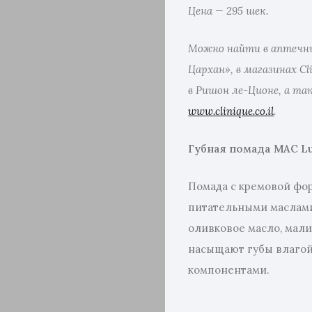
Цена — 295 шек
.
Можно найти в аптечны
Цархан», в магазинах Cli
в Ришон ле-Ционе, а т
www.clinique.co.il
.
Губная помада MAC Lu
Помада с кремовой фо
питательными маслами
оливковое масло, мали
насыщают губы влаго
компонентами.