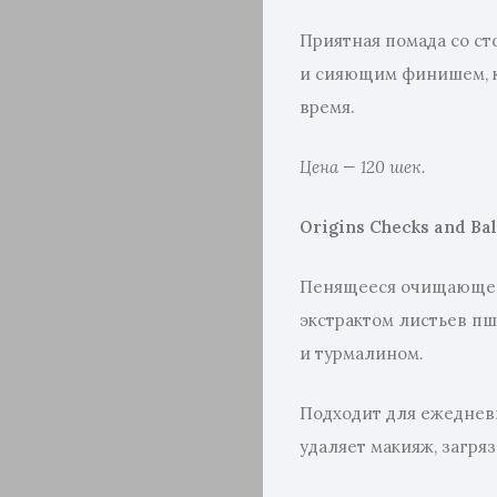
Приятная помада со с
и сияющим финишем, 
время.
Цена — 120 шек
.
Origins Checks and Ba
Пенящееся очищающее 
экстрактом листьев п
и турмалином.
Подходит для ежеднев
удаляет макияж, загря