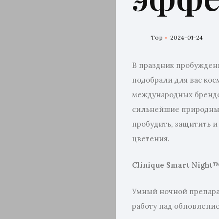
Top
2024-01-24
В праздник пробужден
подобрали для вас кос
международных брендо
сильнейшие природны
пробудить, защитить и
цветения.
Clinique Smart Night™
Умный ночной препара
работу над обновлени