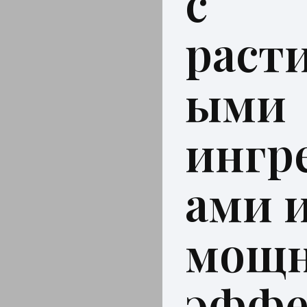
с
раст
ыми
ингр
ами 
мощ
эффе