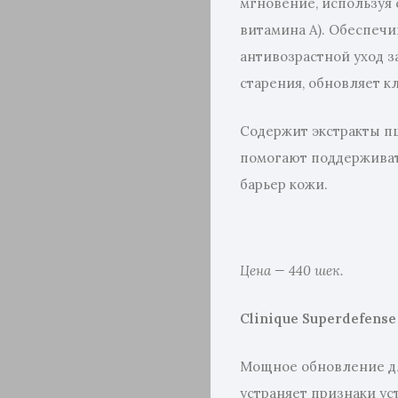
мгновение, используя 
витамина А). Обеспеч
антивозрастной уход з
старения, обновляет к
Содержит экстракты п
помогают поддержива
барьер кожи.
Цена
— 440
шек
.
Clinique Superdefense
Мощное обновление дл
устраняет признаки ус