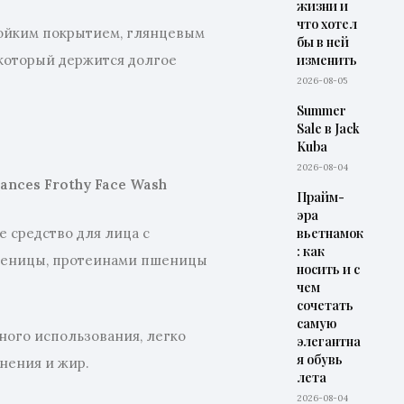
жизни и
что хотел
тойким покрытием, глянцевым
бы в ней
который держится долгое
изменить
2026-08-05
Summer
Sale в Jack
Kuba
2026-08-04
lances Frothy Face Wash
Прайм-
эра
средство для лица с
вьетнамок
: как
шеницы, протеинами пшеницы
носить и с
чем
сочетать
самую
ного использования, легко
элегантна
я обувь
знения и жир.
лета
2026-08-04