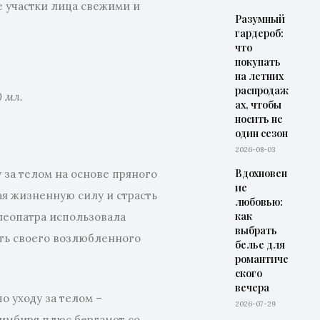
е участки лица свежими и
Разумный
гардероб:
что
покупать
на летних
распродаж
0 мл
.
ах, чтобы
носить не
один сезон
2026-08-03
Вдохновен
у за телом на основе пряного
ие
я жизненную силу и страсть
любовью:
как
Клеопатра использовала
выбрать
ать своего возлюбленного
белье для
романтиче
ского
вечера
о уходу за телом –
2026-07-29
имбиря плюс бергамот со