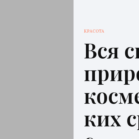
КРАСОТА
Вся с
прир
косм
ких с