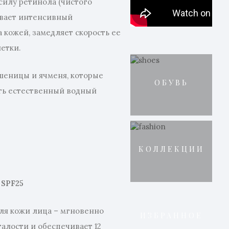
силу ретинола (чистого
ивает интенсивный
а кожей, замедляет скорость ее
летки.
шеницы и ячменя, которые
ОБУВЬ
ть естественный водный
КОЛЛЕКЦИИ
 SPF25
я кожи лица – мгновенно
ИЗБРАННОЕ
талости и обеспечивает 12