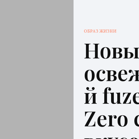
ОБРАЗ ЖИЗНИ
Нов
осве
й fuz
Zero 