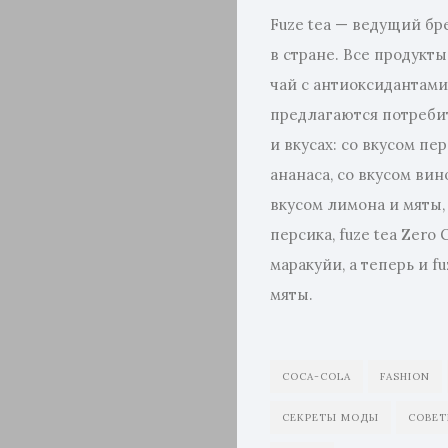
Fuze tea — ведущий бр
Аксессуа
в стране. Все продукт
Коллекци
чай с антиоксидантами
предлагаются потреби
Обувь
и вкусах: со вкусом пе
ананаса, со вкусом вино
Стиль
вкусом лимона и мяты, 
персика, fuze tea Zero
маракуйи, а теперь и fu
Поиск
мяты.
COCA-COLA
FASHION
СЕКРЕТЫ МОДЫ
СОВЕТ