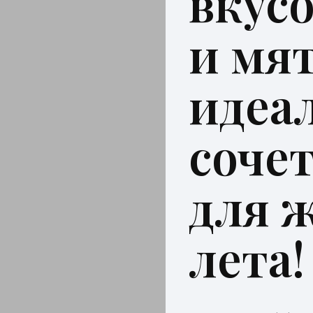
вкусо
и мя
идеа
соче
для 
лета!