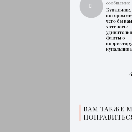
сообщение
Купальник,
котором ес
чего бы ва
хотелось:
удивитель
факты о
корректир
купальника
F
ВАМ ТАКЖЕ 
ПОНРАВИТЬС