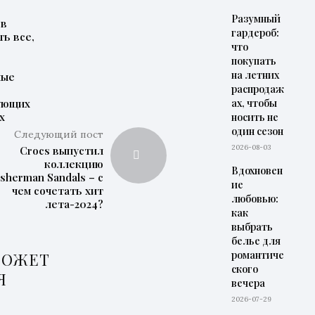
Разумный
 в
гардероб:
ть все,
что
м
покупать
на летних
ные
распродаж
ующих
ах, чтобы
х
носить не
один сезон
Следующий пост
2026-08-03
Crocs выпустил
коллекцию
Вдохновен
isherman Sandals – с
ие
чем сочетать хит
любовью:
лета-2024?
как
выбрать
белье для
романтиче
МОЖЕТ
ского
Я
вечера
2026-07-29