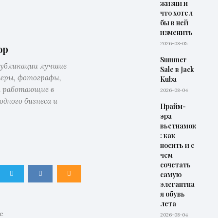
жизни и
что хотел
бы в ней
изменить
2026-08-05
op
Summer
публикации лучшие
Sale в Jack
неры, фотографы,
Kuba
 работающие в
2026-08-04
одного бизнеса и
Прайм-
эра
вьетнамок
: как
носить и с
чем
сочетать
самую
элегантна
я обувь
лета
е
2026-08-04