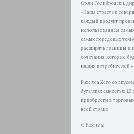
Орли Голибродски, дир
«Наша страсть к совер
каждый продукт произ
использованием самых
самых передовых техн
расширять границы и 
Главная
сочетания, которые бу
Избранно
наших потребителей.»
Тренды
Fuze tea Zero со вкусо
бутылках емкостью 1,5
Красота
приобрести в торговых
всей стране.
Образ
О fuze tea:
жизни