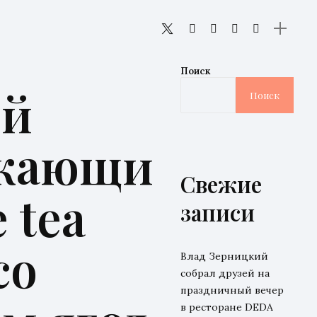
Поиск
ый
Поиск
жающи
Свежие
e tea
записи
со
Влад Зерницкий
собрал друзей на
праздничный вечер
в ресторане DEDA