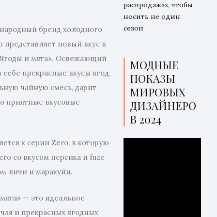
распродажах, чтобы
носить не один
сезон
дународный бренд холодного
ью представляет новый вкус в
 «Ягоды и мята». Освежающий
МОДНЫЕ
 себе прекрасные вкусы ягод,
ПОКАЗЫ
ьную чайную смесь, дарит
МИРОВЫХ
о приятные вкусовые
ДИЗАЙНЕРО
В 2024
ется к серии Zero, в которую
Zero со вкусом персика и fuze
ом личи и маракуйи.
 мята» — это идеальное
 чая и прекрасных ягодных