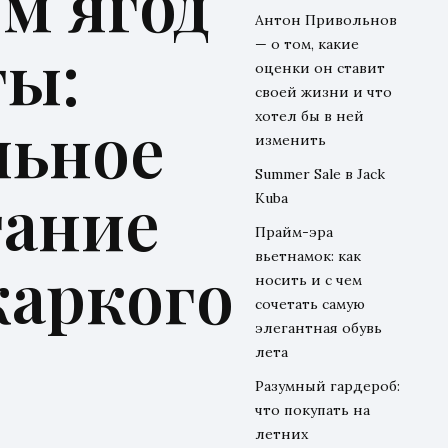
м ягод
Антон Привольнов
ты:
— о том, какие
оценки он ставит
своей жизни и что
льное
хотел бы в ней
изменить
Summer Sale в Jack
тание
Kuba
Прайм-эра
вьетнамок: как
жаркого
носить и с чем
сочетать самую
элегантная обувь
лета
Разумный гардероб:
что покупать на
летних