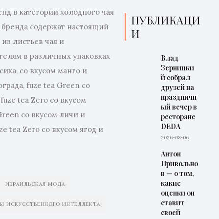
енд в категории холодного чая
ры
ПУБЛИКАЦИ
ы бренда содержат настоящий
И
и
 из листьев чая и
телям в различных упаковках
Влад
Зерницки
рсика, со вкусом манго и
й собрал
града, fuze tea Green со
друзей на
праздничн
fuze tea Zero со вкусом
ый вечер в
 Green со вкусом личи и
ресторане
DEDA
ze tea Zero со вкусом ягод и
2026-08-06
Антон
Привольно
в — о том,
какие
ИЗРАИЛЬСКАЯ МОДА
оценки он
ставит
Ы ИСКУССТВЕННОГО ИНТЕЛЛЕКТА
своей