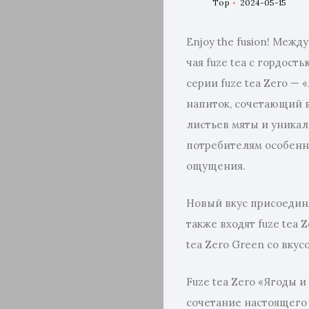
Top
2024-05-15
Enjoy the fusion! Меж
чая fuze tea с гордост
серии fuze tea Zero —
напиток, сочетающий в
листьев мяты и уникал
потребителям особенн
ощущения.
Новый вкус присоединя
также входят fuze tea 
tea Zero Green со вкус
Fuze tea Zero «Ягоды и
сочетание настоящего