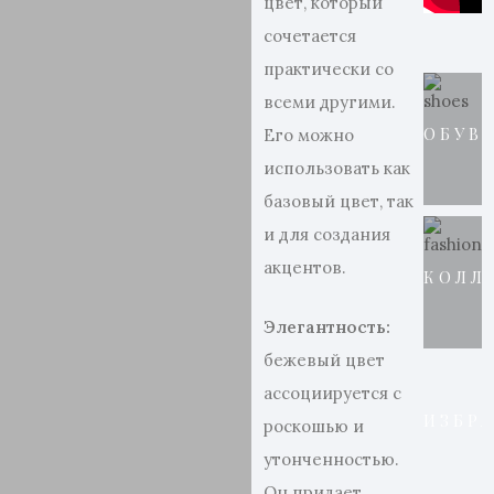
цвет, который
сочетается
практически со
всеми другими.
ОБУВ
Его можно
использовать как
базовый цвет, так
и для создания
акцентов.
КОЛЛ
Элегантность:
бежевый цвет
ассоциируется с
ИЗБР
роскошью и
утонченностью.
Он придает