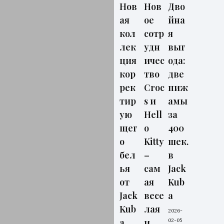
Нов
Нов
Дво
ая
ое
йна
кол
сотр
я
лек
удн
выг
ция
ичес
ода:
кор
тво
две
рек
Croc
пиж
тир
s и
амы
ую
Hell
за
щег
o
400
о
Kitty
шек.
бел
–
в
ья
сам
Jack
от
ая
Kub
Jack
весе
a
Kub
лая
2026-
a
и
02-05