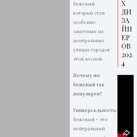
Х
бежевый,
ДИ
который стал
ЗА
особенно
ЙН
заметным на
ЕР
центральных
ОВ
улицах городов
202
этой весной.
4
Почему же
бежевый так
популярен?
Универсальность:
бежевый – это
нейтральный