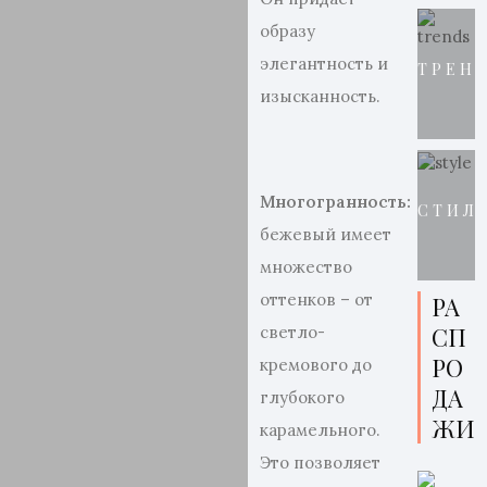
образу
элегантность и
ТРЕН
изысканность.
Многогранность:
СТИЛ
бежевый имеет
множество
оттенков – от
РА
СП
светло-
РО
кремового до
ДА
глубокого
ЖИ
карамельного.
Это позволяет