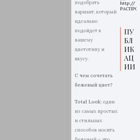
подобрать
вариант, который
идеально
ПУ
подойдет к
БЛ
вашему
ИК
цветотипу и
АЦ
вкусу.
ИИ
С чем сочетать
бежевый цвет?
Total
Look:
один
из самых простых
и стильных
способов носить
бежевый – это