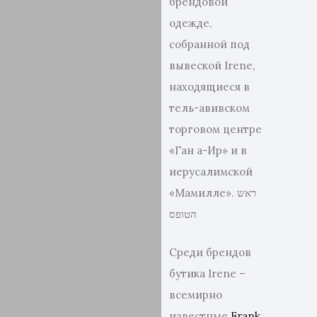
брендовой
одежде,
собранной под
вывеской Irene,
находящиеся в
тель-авивском
торговом центре
«Ган а-Ир» и в
иерусалимской
«Мамилле». ראש
הטופס
Среди брендов
бутика Irene –
всемирно
известные
Frank