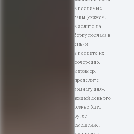
выполнимые
этапы (скажем,
выделите на
уборку полчаса в
день) и
выполните их
поочередно.
Например,
определите
«комнату дня».
Каждый день это
должно быть
другое
помещение.
Например, в