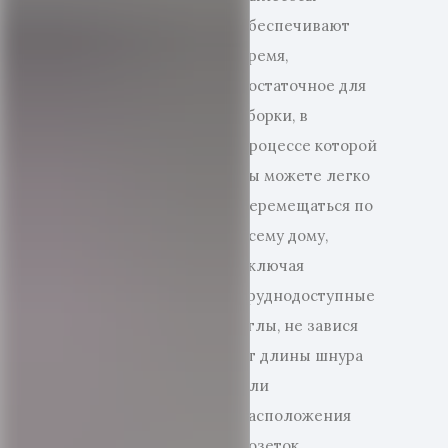
обеспечивают
время,
достаточное для
уборки, в
процессе которой
вы можете легко
перемещаться по
всему дому,
включая
труднодоступные
углы, не завися
от длины шнура
или
расположения
розеток.