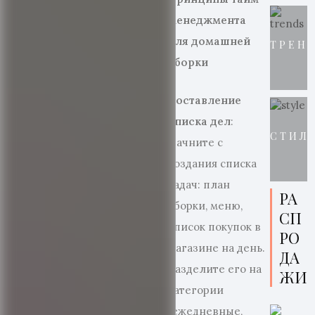
менеджмента
для домашней
ТРЕН
уборки
Составление
списка дел
:
СТИЛ
Начните с
создания списка
задач: план
РА
уборки, меню,
СП
список покупок в
РО
магазине на день.
ДА
Разделите его на
ЖИ
категории
(ежедневные,