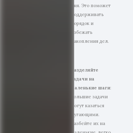
дня. Это поможет
поддерживать
порядок и
избежать
накопления дел.
Разделяйте
задачи на
маленькие шаги
:
Большие задачи
могут казаться
пугающими.
Разбейте их на
маленькие, легко