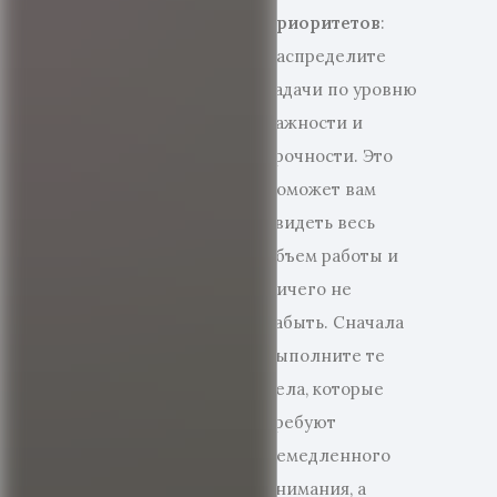
приоритетов
:
Распределите
задачи по уровню
важности и
срочности. Это
поможет вам
увидеть весь
объем работы и
ничего не
забыть. Сначала
выполните те
дела, которые
требуют
немедленного
внимания, а