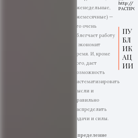
еженедельные,
ежемесячные) —
это очень
ПУ
облегчает работу
БЛ
и экономит
ИК
время. И, кроме
АЦ
того, дает
ИИ
возможность
систематизировать
мысли и
правильно
распределить
задачи и силы.
Определение