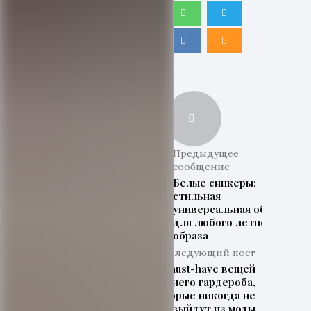
Предыдущее
сообщение
Белые сникеры:
стильная
универсальная обувь
для любого летнего
образа
Следующий пост
7 must-have вещей
летнего гардероба,
которые никогда не
выйдут из моды