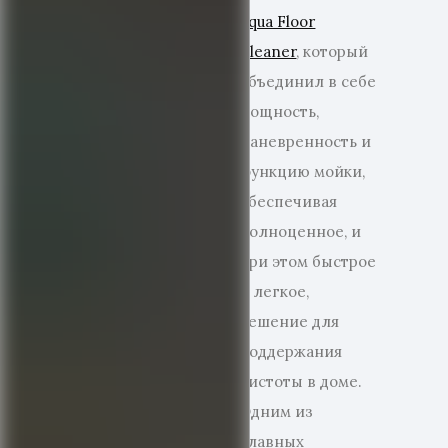
Aqua Floor
Cleaner
, который
объединил в себе
мощность,
маневренность и
функцию мойки,
обеспечивая
полноценное, и
при этом быстрое
и легкое,
решение для
поддержания
чистоты в доме.
Одним из
главных