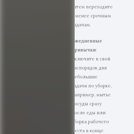
затем переходите
к менее срочным
задачам.
Ежедневные
привычки
:
Включите в свой
распорядок дня
небольшие
задачи по уборке,
например, мытье
посуды сразу
после еды или
уборка рабочего
места в конце