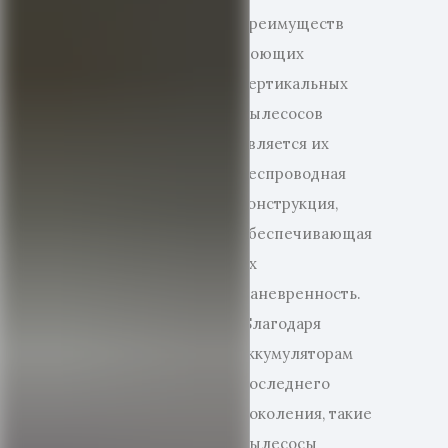
преимуществ
моющих
вертикальных
пылесосов
является их
беспроводная
конструкция,
обеспечивающая
их
маневренность.
Благодаря
аккумуляторам
последнего
поколения, такие
пылесосы