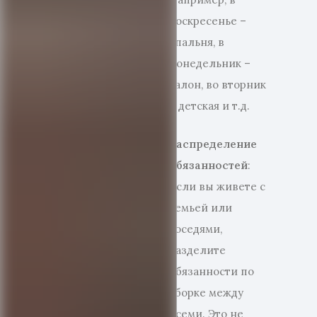
воскресенье –
спальня, в
понедельник –
салон, во вторник
– детская и т.д.
Распределение
обязанностей
:
Если вы живете с
семьей или
соседями,
разделите
обязанности по
уборке между
всеми. Это не