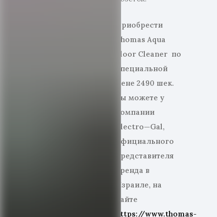
Приобрести
Thomas
Aqua
Floor
Cleaner
по
специальной
цене 2490 шек.
вы можете у
компании
Electro
—
Gal
,
официального
представителя
бренда в
Израиле, на
сайте
https://www.thomas-