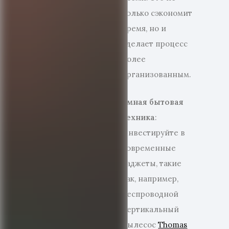
только сэкономит
время, но и
сделает процесс
более
организованным.
Умная бытовая
техника
:
Инвестируйте в
современные
гаджеты, такие
как, например,
беспроводной
вертикальный
пылесос
Thomas