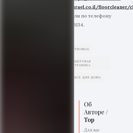
israel.co.il/floorcleaner/
или по телефону
*3134.
THOMAS
БЫТОВАЯ
ТЕХНИКА
ВСЕ ДЛЯ ДОМА
Об
Авторе /
Top
Для вас