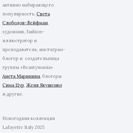
активно набирающего
популярность;
Света
Слободов-Лейфман
,
художник, fashion-
иллюстратор и
преподаватель; инстаграм-
блогер и создательница
группы «Beautymania»
Анета Маринина
, блогеры
Сима Цур
,
Женя Якушенко
и другие.
Новогодняя коллекция
Lafayette Italy 2025