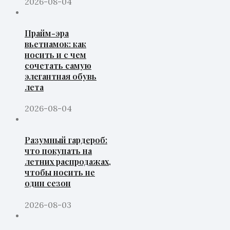
2026-08-04
Прайм-эра
вьетнамок: как
носить и с чем
сочетать самую
элегантная обувь
лета
2026-08-04
Разумный гардероб:
что покупать на
летних распродажах,
чтобы носить не
один сезон
2026-08-03