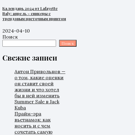
Календарь 2024 от Lafayette
Italy: апрель – сникеры с
трендовым цветочным принтом
2024-04-10
Поиск
Поиск
Свежие записи
Антон Привольнов —
о том, какие оценки
он ставит своей
жизни и что хотел
бы в ней изменить
Summer Sale в Jack
Kuba
Прайм-эра
вьетнамок: как
носить и с чем
сочетать самую