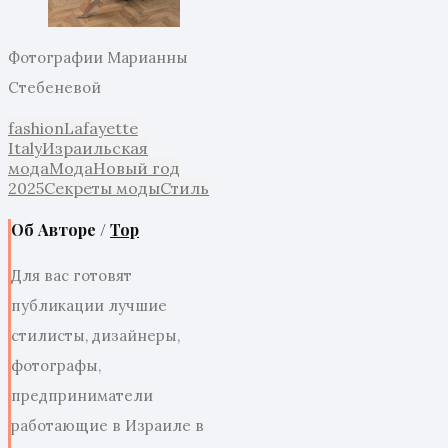
Фотографии Марианны
Стебеневой
fashion
Lafayette
Italy
Израильская
мода
Мода
Новый год
2025
Секреты моды
Стиль
Об Авторе /
Top
Для вас готовят
публикации лучшие
стилисты, дизайнеры,
фотографы,
предприниматели
работающие в Израиле в