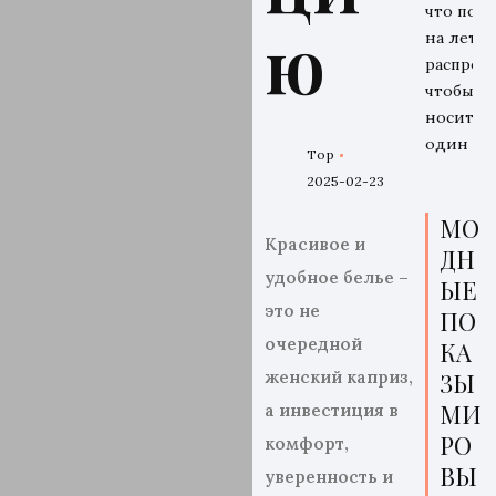
что поку
ю
на летн
распрода
чтобы
носить 
один се
Top
2025-02-23
МО
К
расивое и
ДН
удобное белье –
ЫЕ
это не
ПО
очередной
КА
женский
каприз,
ЗЫ
МИ
а
инвестиция в
РО
комфорт,
ВЫ
уверенность и