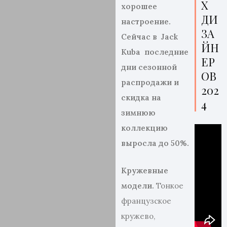
Х
хорошее
ДИ
настроение.
ЗА
Сейчас в
Jack
ЙН
Kuba
последние
ЕР
дни сезонной
ОВ
распродажи и
202
скидка на
4
зимнюю
коллекцию
выросла до 50%.
Кружевные
модели.
Тонкое
французское
кружево,