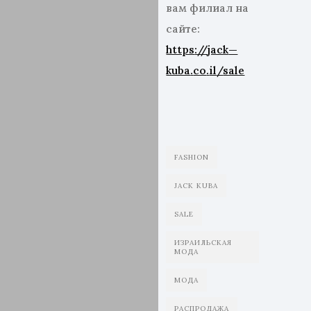
вам филиал на
сайте:
https
://
jack
—
kuba
.
co
.
il
/
sale
FASHION
JACK KUBA
SALE
ИЗРАИЛЬСКАЯ
МОДА
МОДА
РАСПРОДАЖА