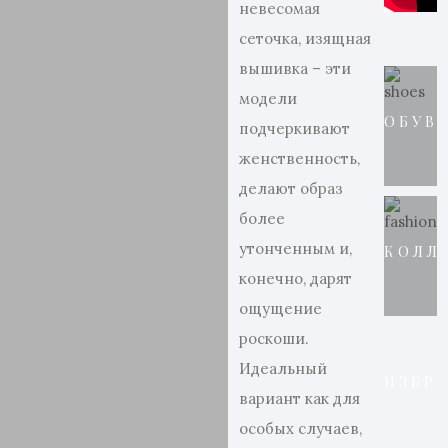
невесомая
сеточка, изящная
вышивка – эти
модели
ОБУВ
подчеркивают
женственность,
делают образ
более
утонченным и,
КОЛЛ
конечно, дарят
ощущение
роскоши.
Идеальный
ИЗБР
вариант как для
особых случаев,