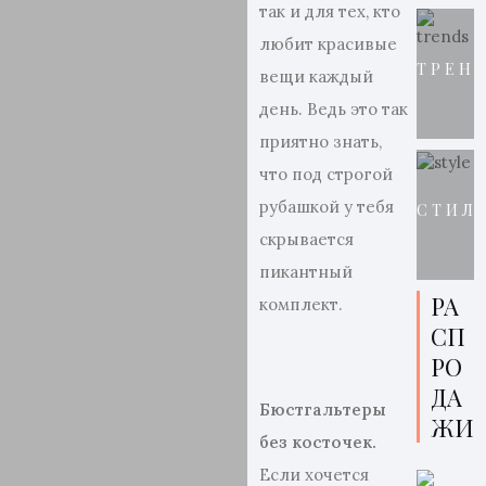
так и для тех, кто
любит красивые
ТРЕН
вещи каждый
день. Ведь это так
приятно знать,
что под строгой
рубашкой у тебя
СТИЛ
скрывается
пикантный
РА
комплект.
СП
РО
ДА
Бюстгальтеры
ЖИ
без косточек.
Если хочется