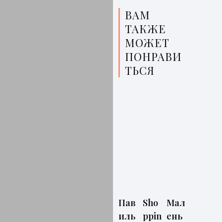
ВАМ
ТАКЖЕ
МОЖЕТ
ПОНРАВИ
ТЬСЯ
Пав
Sho
Мал
иль
ppin
ень