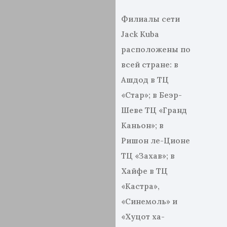
Филиалы сети
Jack
Kuba
расположены по
всей стране: в
Ашдод в ТЦ
«Стар»; в Беэр-
Шеве ТЦ «Гранд
Каньон»; в
Ришон ле-Ционе
ТЦ «Захав»; в
Хайфе в ТЦ
«Кастра»,
«Синемоль» и
«Хуцот ха-