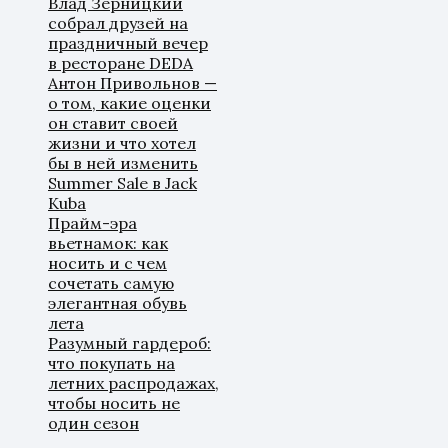
Влад Зерницкий
собрал друзей на
праздничный вечер
в ресторане DEDA
Антон Привольнов —
о том, какие оценки
он ставит своей
жизни и что хотел
бы в ней изменить
Summer Sale в Jack
Kuba
Прайм-эра
вьетнамок: как
носить и с чем
сочетать самую
элегантная обувь
лета
Разумный гардероб:
что покупать на
летних распродажах,
чтобы носить не
один сезон