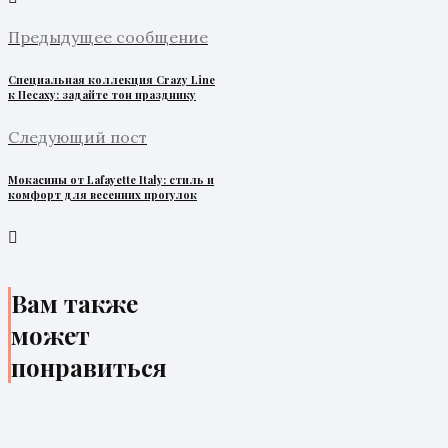
Предыдущее сообщение
Специальная коллекция Crazy Line
к Песаху: задайте тон празднику
Следующий пост
Мокасины от Lafayette Italy: стиль и
комфорт для весенних прогулок
Вам также
может
понравиться