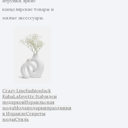
игрушки, яркие
канцелярские товары и
милые аксессуары.
Crazy Line
fashion
Jack
Kuba
Lafayette Italy
идеи
подарков
Израильская
мода
Мода
подарки
праздники
в Израиле
Секреты
моды
Стиль