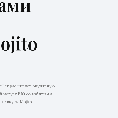
сами
ojito
uller расширяет опулярную
й йогурт BIO со взбитыми
ые вкусы Mojito —