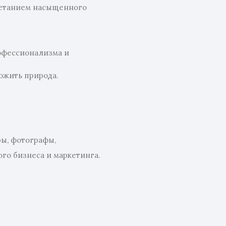
четанием насыщенного
рофессионализма и
ожить природа.
ры, фотографы,
го бизнеса и маркетинга.