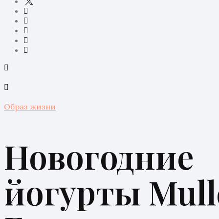
Образ жизни
Новогодние
йогурты Mull