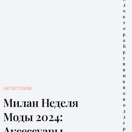
д
о
к
т
о
р
а
К
р
у
п
н
и
к
п
АКСЕССУАРЫ
о
Милан Неделя
п
о
д
Моды 2024:
д
е
Аксессуары
р