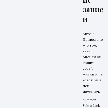
запис
и
Антон
Привольнов
— о том,
какие
оценки он
ставит
своей
жизни и что
хотел бы в
ней
изменить
Summer
Sale в Jack