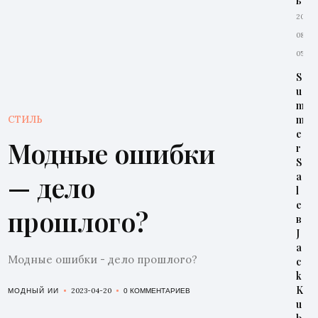
ь
2026-
08-
05
S
u
m
m
СТИЛЬ
e
Модные ошибки
r
S
— дело
a
l
e
прошлого?
в
J
a
Модные ошибки - дело прошлого?
c
k
K
2023-04-20
МОДНЫЙ ИИ
0 КОММЕНТАРИЕВ
u