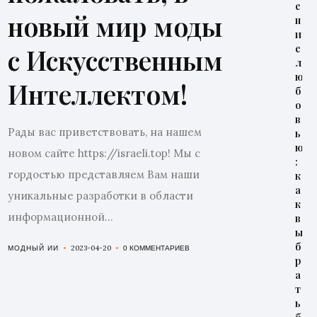
е
новый мир моды
н
и
е
с Искусственным
л
ю
Интеллектом!
б
о
в
Рады вас приветствовать, на нашем
ь
ю
новом сайте https://israeli.top! Мы с
:
гордостью представляем Вам наши
к
а
уникальные разработки в области
к
информационной...
в
ы
б
2023-04-20
МОДНЫЙ ИИ
0 КОММЕНТАРИЕВ
р
а
т
ь