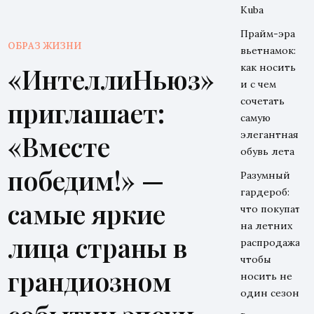
Kuba
Прайм-эра
ОБРАЗ ЖИЗНИ
вьетнамок:
как носить
«ИнтеллиНьюз»
и с чем
сочетать
приглашает:
самую
элегантная
«Вместе
обувь лета
победим!» —
Разумный
гардероб:
самые яркие
что покупать
на летних
лица страны в
распродажах,
чтобы
грандиозном
носить не
один сезон