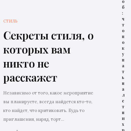
о
б
:
ч
СТИЛЬ
т
Секреты стиля, о
о
п
о
которых вам
к
у
никто не
п
а
т
расскажет
ь
н
а
Независимо от того, какое мероприятие
л
е
вы планируете, всегда найдется кто-то,
т
кто найдет, что критиковать. Будь то
н
и
приглашения, наряд, торт...
х
р