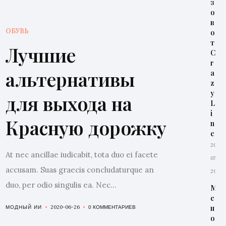
з
о
в
ОБУВЬ
о
т
Лучшие
C
r
альтернативы
a
z
y
для выхода на
L
i
Красную дорожку
n
e
2026-
At nec ancillae iudicabit, tota duo ei facete
07-
accusam. Suas graecis concludaturque an
29
duo, per odio singulis ea. Nec...
М
е
н
2020-06-26
МОДНЫЙ ИИ
0 КОММЕНТАРИЕВ
о