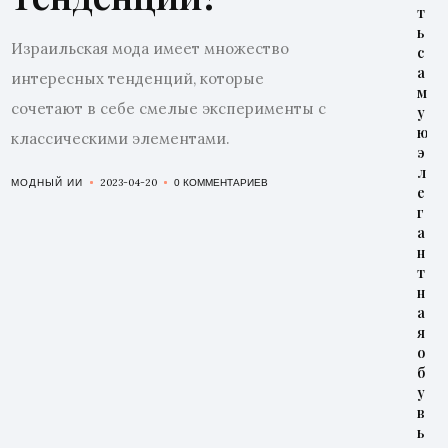
т
ь
Израильская мода имеет множество
с
а
интересных тенденций, которые
м
сочетают в себе смелые эксперименты с
у
ю
классическими элементами.
э
л
2023-04-20
МОДНЫЙ ИИ
0 КОММЕНТАРИЕВ
е
г
а
н
т
н
а
я
о
б
у
в
ь