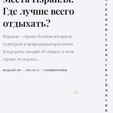
е
Где лучше всего
н
к
отдыхать?
и
о
н
с
Израиль - страна, богатая историей,
т
культурой и природными красотами.
а
в
Когда речь заходит об отдыхе в этой
и
стране, то первое,...
т
с
в
2023-04-21
МОДНЫЙ ИИ
0 КОММЕНТАРИЕВ
о
е
й
ж
и
з
н
и