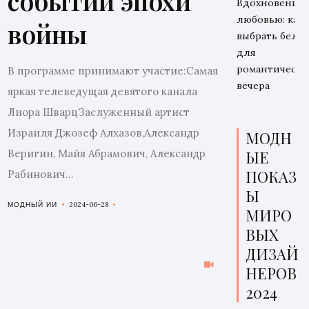
событии эпохи
Вдохновение
любовью: как
войны
выбрать бель
для
романтическо
В программе принимают участие:Самая
вечера
яркая телеведущая девятого канала
Лиора ШварцЗаслуженный артист
Израиля Джозеф Алхазов,Александр
МОДН
Веригин, Майя Абрамович, Александр
ЫЕ
ПОКАЗ
Рабинович...
Ы
2024-06-28
МОДНЫЙ ИИ
МИРО
ВЫХ
ДИЗАЙ
НЕРОВ
2024