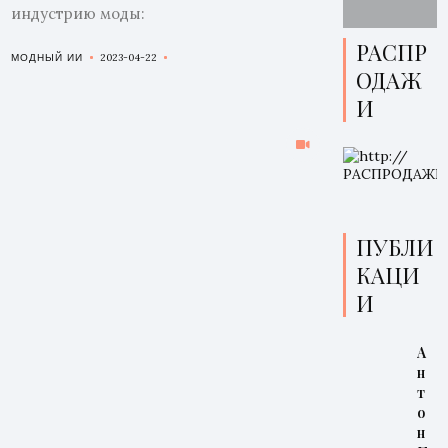
индустрию моды:
РАСПР
2023-04-22
МОДНЫЙ ИИ
ОДАЖ
И
ПУБЛИ
КАЦИ
И
А
н
т
о
н