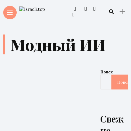
Модный ИИ
Поиск
Поиск
Свеж
ие