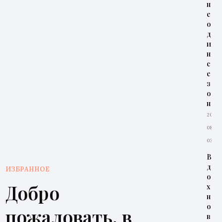
н
е
о
д
и
н
с
е
з
о
н
2026-
08-
03
В
д
ИЗБРАННОЕ
о
Добро
х
н
о
пожаловать, в
в