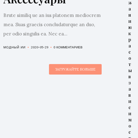
ж
а
н
Brute similiq ue an ius platonem mediocrem
и
mea. Suas graecis concludaturque an duo,
ю
к
per odio singulis ea. Nec ea...
р
а
2020-05-29
МОДНЫЙ ИИ
0 КОММЕНТАРИЕВ
с
о
т
ЗАГРУЖАЙТЕ БОЛЬШЕ
ы
в
з
а
в
и
с
и
м
о
с