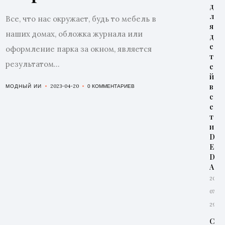
д
л
Все, что нас окружает, будь то мебель в
я
наших домах, обложка журнала или
д
е
оформление парка за окном, является
т
результатом...
е
й
в
2023-04-20
МОДНЫЙ ИИ
0 КОММЕНТАРИЕВ
с
е
т
и
D
E
D
A
2026-
07-
29
С