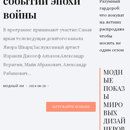
событии эпохи
Разумный
гардероб:
войны
что покупать
на летних
распродажах,
В программе принимают участие:Самая
чтобы
яркая телеведущая девятого канала
носить не
Лиора ШварцЗаслуженный артист
один сезон
Израиля Джозеф Алхазов,Александр
Веригин, Майя Абрамович, Александр
МОДН
Рабинович...
ЫЕ
ПОКАЗ
2024-06-28
МОДНЫЙ ИИ
Ы
МИРО
ЗАГРУЖАЙТЕ БОЛЬШЕ
ВЫХ
ДИЗАЙ
НЕРОВ