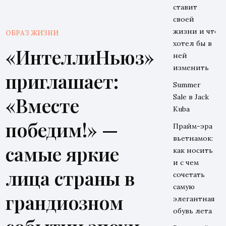
ставит
своей
жизни и что
ОБРАЗ ЖИЗНИ
хотел бы в
«ИнтеллиНьюз»
ней
изменить
приглашает:
Summer
Sale в Jack
«Вместе
Kuba
победим!» —
Прайм-эра
вьетнамок:
самые яркие
как носить
и с чем
лица страны в
сочетать
самую
грандиозном
элегантная
обувь лета