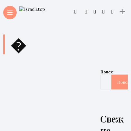
�
Поиск
Поиск
Свеж
ие