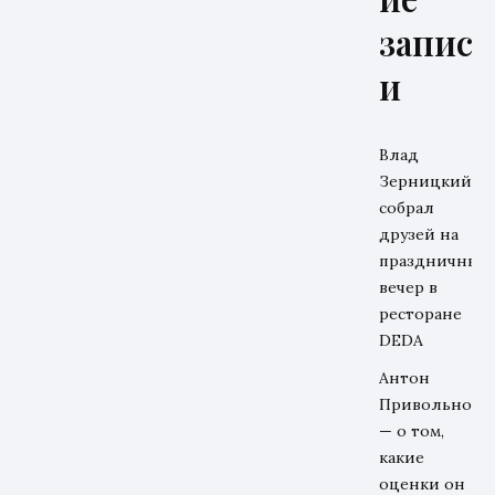
запис
и
Влад
Зерницкий
собрал
друзей на
праздничный
вечер в
ресторане
DEDA
Антон
Привольнов
— о том,
какие
оценки он