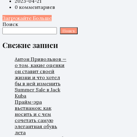
2023-04-21
0 комментариев
Загружайте Больше
Поиск
Поиск
Свежие записи
Антон Привольнов —
о том, какие оценки
он ставит своей
жизни и что хотел
бы в ней изменить
Summer Sale в Jack
Kuba
Прайм-эра
вьетнамок: как
носить и с чем
сочетать самую
элегантная обувь
лета